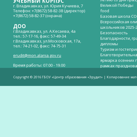
УЧЕБНЫЙ КОРПУС
Великой Победы
г. Владикавказ, ул. Юрия Кучиева, 7
Телефон: +7(8672) 58-82-38 (директор)
food
+7(8672) 58-82-37 (охрана)
Базовая школа СО
Всероссийская ол
ДОО
школьников 2025-
г.Владикавказ, ул. А.Кесаева, 4а
Безопасность
тел.: 57-17-16, факс: 57-49-34
Благодарности, гр
г.Владикавказ, ул.Московская, 17а,
дипломы
тел.: 74-21-02, факс: 74-75-31
Туризм и гостепр
Благотворительна
erudit@mon.alania.gov.ru
ярмарка осенних 
Время работы: 07.00 - 19.00
рамках празднова
Великой Победы
Телефон горячей линии по вопросам
В детском саду —
незаконных сборов денежных средств в
Copyright © 2016 ГБОУ «Центр образования «Эрудит» | Копирование ма
общеобразовательных организациях:
дверей.
(8672)53-80-02, e-mail:
onik-rso@yandex.ru
Вакантные места 
(перевода)
Валиева И.У.
Веденова Елена 
Весёлые старты
Вечер памяти, по
летию со дня пра
Великой Победы «
смерти нет». Алиб