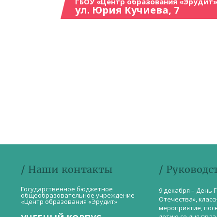
ГБОУ «Центр образования «Эрудит»
ул. Юрия Кучиева, 7
/ Наши контакты
/ Руководс
Государственное бюджетное
9 декабря – День 
общеобразовательное учреждение
Отечества», класс
«Центр образования «Эрудит»
мероприятие, пос
летию со дня пра