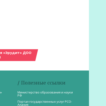
ия «Эрудит» ДОО
а
/ Полезные ссылки
и»
Министерство образования и науки
РФ
Портал государственных услуг РСО-
Алания