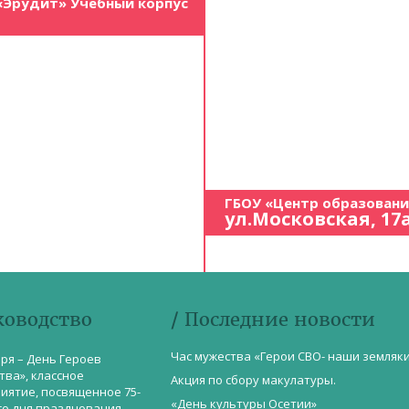
«Эрудит» Учебный корпус
ГБОУ «Центр образован
ул.Московская, 17
ководство
/ Последние новости
Час мужества «Герои СВО- наши земляк
бря – День Героев
тва», классное
Акция по сбору макулатуры.
иятие, посвященное 75-
«День культуры Осетии»
со дня празднования