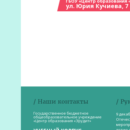
ГБОУ «Центр образования 
ул. Юрия Кучиева, 7
/ Наши контакты
/ Ру
Государственное бюджетное
9 дека
общеобразовательное учреждение
Отечес
«Центр образования «Эрудит»
меропр
летию 