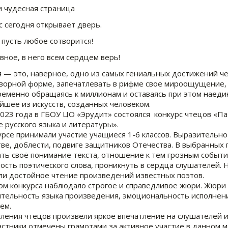
 чудесная страница
с сегодня открывает дверь.
 пусть любое сотворится!
авное, в него всем сердцем верь!
 — это, наверное, одно из самых гениальных достижений чел
ворной форме, запечатлевать в рифме свое мироощущение,
еменно обращаясь к миллионам и оставаясь при этом наедине
йшее из искусств, созданных человеком.
2023 года в ГБОУ ЦО «Эрудит» состоялся конкурс чтецов «П
 русского языка и литературы».
урсе принимали участие учащиеся 1-6 классов. Выразительно
ве, доблести, подвиге защитников Отечества. В выбранных
ть своё понимание текста, отношение к тем грозным события
ость поэтического слова, проникнуть в сердца слушателей. 
ли достойное чтение произведений известных поэтов.
ом конкурса наблюдало строгое и справедливое жюри. Жюри 
тельность языка произведения, эмоциональность исполнени
ем.
ления чтецов произвели яркое впечатление на слушателей и
астники отмечены грамотами за активное участие в данном 