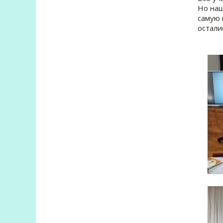
Но наш
самую 
остали