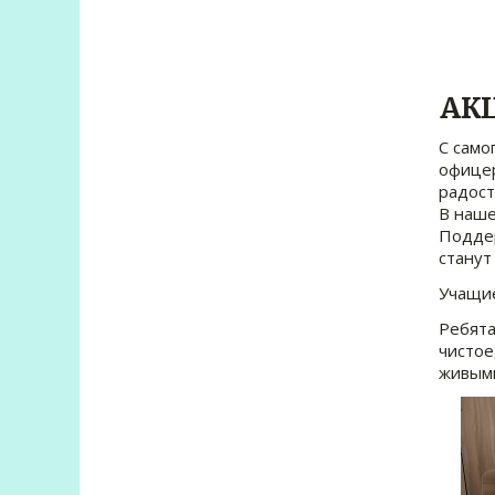
АК
С само
офицер
радост
В наше
Поддер
станут
Учащие
Ребята
чистое
живыми