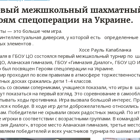
рвый межшкольный шахматный
оям спецоперации на Украине.
ы — это больше чем игра.
 интеллектуальная диверсия, у которой есть определ
аучных элементов 
се Рауль Капабланка
аля в ГБОУ ЦО состоялся первый межшкольный турнир по ш
О, Аланаская гимназия, ГБОУ «Гимназия Диалог», ГБОУ ЦО И
 был посвящен Героям спецоперации на Украине.
 проходил по всем правилам в атмосфере торжественности,
ных досках сражались дети 1-4 классов.
сь со своими соперниками, учащиеся показали, что игры в ш
гут показаться на первый взгляд. Это соревнование в самообл
тывать ходы противника. Игра вызвала большой интерес. П
лся к победе. В ходе игр дети доброжелательно относились
ам. Победители не скрывали своих радостных эмоций. По и
 игроки в соответствии с возрастными группами. В командой
зия Диалог», второе место Аланаская гимназия, третье мест
вляем победителей и всех участников турнира по шахматам!