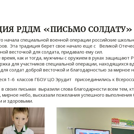
ЦИЯ РДДМ «ПИСЬМО СОЛДАТУ»
го начала специальной военной операции российские школь
ов. Эта традиция берет свое начало еще с Великой Отечес
ной весточкой для солдата, придавало ему сил.
 время, как и тогда, мужчины с оружием в руках защищают Р
жка для участников специальной операции, находящихся вд
 для солдат доброй весточкой и благодарностью за мирное 
ся 1-6 классов ГБОУ ЦО Эрудит присоединились к Всеросси
 в своих письмах выразили слова благодарности всем тем, кт
, мирное небо, высказали пожелания успешного выполнения
 и здоровыми.