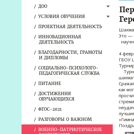
ДОО
Пе
УСЛОВИЯ ОБУЧЕНИЯ
Гер
ПРОЕКТНАЯ ДЕЯТЕЛЬНОСТЬ
Шахмат
Это —
ИННОВАЦИОННАЯ
н
ДЕЯТЕЛЬНОСТЬ
Хо
БЛАГОДАРНОСТИ, ГРАМОТЫ
4 февр
И ДИПЛОМЫ
ГБОУ Ц
Турнир
СОЦИАЛЬНО-ПСИХОЛОГО-
Турнир
ПЕДАГОГИЧЕСКАЯ СЛУЖБА
шахмат
Сражая
ПИТАНИЕ
как мо
ДОСТИЖЕНИЯ
просчи
ОБУЧАЮЩИХСЯ
стреми
неудач
ФГОС-2021
лучшие
«Гимна
РАЗГОВОРЫ О ВАЖНОМ
Поздра
ВОЕННО-ПАТРИОТИЧЕСКОЕ