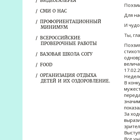
ВИДЕОГАЛЕРЕЯ
Поэзии
СМИ О НАС
Для на
ПРОФОРИЕНТАЦИОННЫЙ
И чудо
МИНИМУМ
Ты, гл
ВСЕРОССИЙСКИЕ
ПРОВЕРОЧНЫЕ РАБОТЫ
Поэзия
стихот
БАЗОВАЯ ШКОЛА СОГУ
одновр
велича
FOOD
17.02.
ОРГАНИЗАЦИЯ ОТДЫХА
Неделе
ДЕТЕЙ И ИХ ОЗДОРОВЛЕНИЕ.
В конк
мужест
переда
значим
показа
За ход
вырази
зрител
Выступ
Все уч