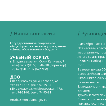
/ Наши контакты
/ Руководс
Государственное бюджетное
9 декабря – День 
общеобразовательное учреждение
Отечества», класс
«Центр образования «Эрудит»
мероприятие, пос
летию со дня пра
УЧЕБНЫЙ КОРПУС
Великой Победы
г. Владикавказ, ул. Юрия Кучиева, 7
Телефон: +7(8672) 58-82-38 (директор)
food
+7(8672) 58-82-37 (охрана)
Базовая школа СО
Всероссийская ол
ДОО
школьников 2025-
г.Владикавказ, ул. А.Кесаева, 4а
Безопасность
тел.: 57-17-16, факс: 57-49-34
Благодарности, гр
г.Владикавказ, ул.Московская, 17а,
дипломы
тел.: 74-21-02, факс: 74-75-31
Туризм и гостепр
Благотворительна
erudit@mon.alania.gov.ru
ярмарка осенних 