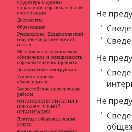
Структура и органы
управления образовательной
Не пред
организации
Документы
Сведе
Образование
Руководство. Педагогический
Сведе
(научно-педагогический)
состав
Материально-техническое
Не пред
обеспечение и оснащенность
образовательного процесса
Сведе
Должностные инструкции
Условия приема
интер
обучающихся
Всероссийские проверочные
работы
Не пред
ОРГАНИЗАЦИЯ ПИТАНИЯ В
ОБРАЗОВАТЕЛЬНОЙ
ОРГАНИЗАЦИИ
Сведе
Платные образовательные
общеж
услуги
Финансово-хозяйственная