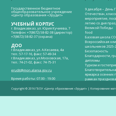
Государственное бюджетное
9 декабря – День 
общеобразовательное учреждение
Отечества», класс
«Центр образования «Эрудит»
мероприятие, пос
летию со дня пра
УЧЕБНЫЙ КОРПУС
Великой Победы
г. Владикавказ, ул. Юрия Кучиева, 7
Телефон: +7(8672) 58-82-38 (директор)
food
+7(8672) 58-82-37 (охрана)
Базовая школа СО
Всероссийская ол
ДОО
школьников 2025-
г.Владикавказ, ул. А.Кесаева, 4а
Безопасность
тел.: 57-17-16, факс: 57-49-34
Благодарности, гр
г.Владикавказ, ул.Московская, 17а,
дипломы
тел.: 74-21-02, факс: 74-75-31
Туризм и гостепр
Благотворительна
erudit@mon.alania.gov.ru
ярмарка осенних 
Время работы: 07.00 - 19.00
рамках празднова
Великой Победы
Телефон горячей линии по вопросам
В детском саду —
незаконных сборов денежных средств в
Copyright © 2016 ГБОУ «Центр образования «Эрудит» | Копирование ма
общеобразовательных организациях:
дверей.
(8672)53-80-02, e-mail:
onik-rso@yandex.ru
Вакантные места 
(перевода)
Валиева И.У.
Веденова Елена 