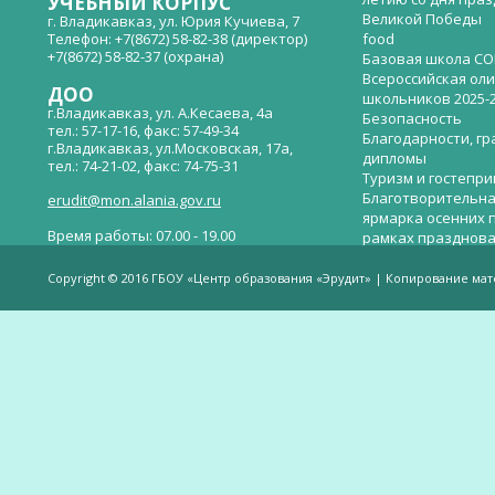
УЧЕБНЫЙ КОРПУС
Великой Победы
г. Владикавказ, ул. Юрия Кучиева, 7
Телефон: +7(8672) 58-82-38 (директор)
food
+7(8672) 58-82-37 (охрана)
Базовая школа СО
Всероссийская ол
ДОО
школьников 2025-
г.Владикавказ, ул. А.Кесаева, 4а
Безопасность
тел.: 57-17-16, факс: 57-49-34
Благодарности, гр
г.Владикавказ, ул.Московская, 17а,
дипломы
тел.: 74-21-02, факс: 74-75-31
Туризм и гостепр
Благотворительна
erudit@mon.alania.gov.ru
ярмарка осенних 
Время работы: 07.00 - 19.00
рамках празднова
Великой Победы
Телефон горячей линии по вопросам
В детском саду —
незаконных сборов денежных средств в
Copyright © 2016 ГБОУ «Центр образования «Эрудит» | Копирование ма
общеобразовательных организациях:
дверей.
(8672)53-80-02, e-mail:
onik-rso@yandex.ru
Вакантные места 
(перевода)
Валиева И.У.
Веденова Елена 
Весёлые старты
Вечер памяти, по
летию со дня пра
Великой Победы «
смерти нет». Алиб