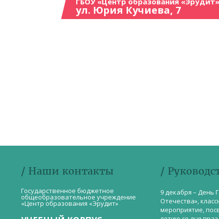
ГБОУ «Центр образования «Эрудит»
ул. Юрия Кучиева, 7
/ Наши контакты
/ Руководс
Государственное бюджетное
9 декабря – День 
общеобразовательное учреждение
Отечества», класс
«Центр образования «Эрудит»
мероприятие, пос
летию со дня пра