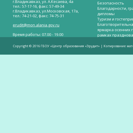
г.Владикавказ, ул. А.Кесаева, 4а
Безопасность
тел.: 57-17-16, факс: 57-49-34
Благодарности, гр
г.Владикавказ, ул.Московская, 17а,
дипломы
тел.: 74-21-02, факс: 74-75-31
Туризм и гостепр
Благотворительна
erudit@mon.alania.gov.ru
ярмарка осенних 
Время работы: 07.00 - 19.00
рамках празднова
Великой Победы
Телефон горячей линии по вопросам
В детском саду —
незаконных сборов денежных средств в
Copyright © 2016 ГБОУ «Центр образования «Эрудит» | Копирование ма
общеобразовательных организациях:
дверей.
(8672)53-80-02, e-mail:
onik-rso@yandex.ru
Вакантные места 
(перевода)
Валиева И.У.
Веденова Елена 
Весёлые старты
Вечер памяти, по
летию со дня пра
Великой Победы «
смерти нет». Алиб
Видеогалерея
ВОЕННО-ПАТРИОТ
ВОСПИТАНИЕ
Все готово к откр
Всероссийские п
работы