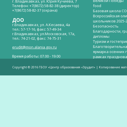
Великой Победы
г. Владикавказ, ул. Юрия Кучиева, 7
Телефон: +7(8672) 58-82-38 (директор)
food
+7(8672) 58-82-37 (охрана)
Базовая школа СО
Всероссийская ол
ДОО
школьников 2025-
г.Владикавказ, ул. А.Кесаева, 4а
Безопасность
тел.: 57-17-16, факс: 57-49-34
Благодарности, гр
г.Владикавказ, ул.Московская, 17а,
дипломы
тел.: 74-21-02, факс: 74-75-31
Туризм и гостепр
Благотворительна
erudit@mon.alania.gov.ru
ярмарка осенних 
Время работы: 07.00 - 19.00
рамках празднова
Великой Победы
Телефон горячей линии по вопросам
В детском саду —
незаконных сборов денежных средств в
Copyright © 2016 ГБОУ «Центр образования «Эрудит» | Копирование ма
общеобразовательных организациях:
дверей.
(8672)53-80-02, e-mail:
onik-rso@yandex.ru
Вакантные места 
(перевода)
Валиева И.У.
Веденова Елена 
Весёлые старты
Вечер памяти, по
летию со дня пра
Великой Победы «
смерти нет». Алиб
Видеогалерея