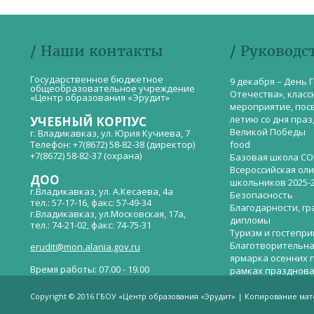
/ Наши контакты
/ Руководс
Государственное бюджетное
9 декабря – День 
общеобразовательное учреждение
Отечества», класс
«Центр образования «Эрудит»
мероприятие, пос
летию со дня пра
УЧЕБНЫЙ КОРПУС
Великой Победы
г. Владикавказ, ул. Юрия Кучиева, 7
Телефон: +7(8672) 58-82-38 (директор)
food
+7(8672) 58-82-37 (охрана)
Базовая школа СО
Всероссийская ол
ДОО
школьников 2025-
г.Владикавказ, ул. А.Кесаева, 4а
Безопасность
тел.: 57-17-16, факс: 57-49-34
Благодарности, гр
г.Владикавказ, ул.Московская, 17а,
дипломы
тел.: 74-21-02, факс: 74-75-31
Туризм и гостепр
Благотворительна
erudit@mon.alania.gov.ru
ярмарка осенних 
Время работы: 07.00 - 19.00
рамках празднова
Великой Победы
Телефон горячей линии по вопросам
В детском саду —
незаконных сборов денежных средств в
Copyright © 2016 ГБОУ «Центр образования «Эрудит» | Копирование ма
общеобразовательных организациях:
дверей.