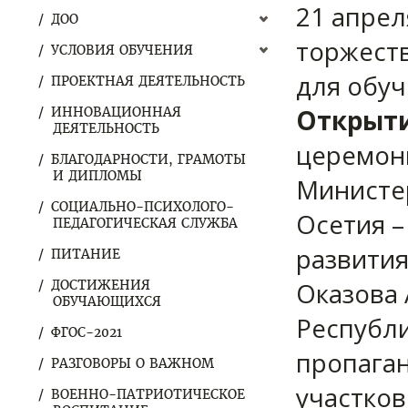
21 апрел
ДОО
торжест
УСЛОВИЯ ОБУЧЕНИЯ
для обу
ПРОЕКТНАЯ ДЕЯТЕЛЬНОСТЬ
Открыти
ИННОВАЦИОННАЯ
ДЕЯТЕЛЬНОСТЬ
церемони
БЛАГОДАРНОСТИ, ГРАМОТЫ
И ДИПЛОМЫ
Министер
СОЦИАЛЬНО-ПСИХОЛОГО-
Осетия –
ПЕДАГОГИЧЕСКАЯ СЛУЖБА
развития
ПИТАНИЕ
Оказова 
ДОСТИЖЕНИЯ
ОБУЧАЮЩИХСЯ
Республи
ФГОС-2021
пропага
РАЗГОВОРЫ О ВАЖНОМ
участко
ВОЕННО-ПАТРИОТИЧЕСКОЕ