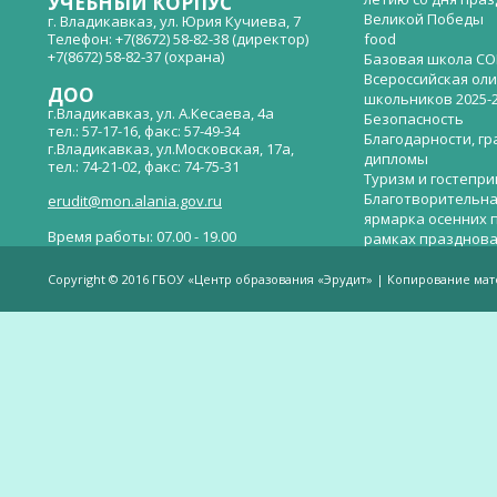
УЧЕБНЫЙ КОРПУС
Великой Победы
г. Владикавказ, ул. Юрия Кучиева, 7
Телефон: +7(8672) 58-82-38 (директор)
food
+7(8672) 58-82-37 (охрана)
Базовая школа СО
Всероссийская ол
ДОО
школьников 2025-
г.Владикавказ, ул. А.Кесаева, 4а
Безопасность
тел.: 57-17-16, факс: 57-49-34
Благодарности, гр
г.Владикавказ, ул.Московская, 17а,
дипломы
тел.: 74-21-02, факс: 74-75-31
Туризм и гостепр
Благотворительна
erudit@mon.alania.gov.ru
ярмарка осенних 
Время работы: 07.00 - 19.00
рамках празднова
Великой Победы
Телефон горячей линии по вопросам
В детском саду —
незаконных сборов денежных средств в
Copyright © 2016 ГБОУ «Центр образования «Эрудит» | Копирование ма
общеобразовательных организациях:
дверей.
(8672)53-80-02, e-mail:
onik-rso@yandex.ru
Вакантные места 
(перевода)
Валиева И.У.
Веденова Елена 
Весёлые старты
Вечер памяти, по
летию со дня пра
Великой Победы «
смерти нет». Алиб