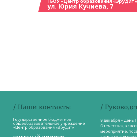
ГБОУ «Центр образования «Эрудит»
ул. Юрия Кучиева, 7
/ Наши контакты
/ Руководс
Государственное бюджетное
9 декабря – День 
общеобразовательное учреждение
Отечества», класс
«Центр образования «Эрудит»
мероприятие, пос
летию со дня пра