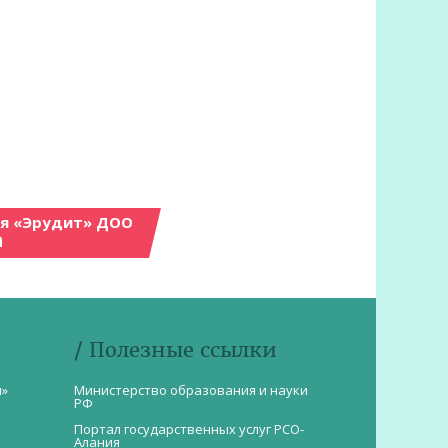
ия «Эрудит» ДОО
а
/ Полезные ссылки
и»
Министерство образования и науки
РФ
Портал государственных услуг РСО-
Алания