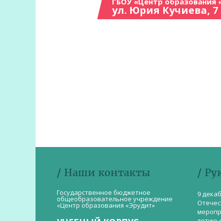
ГБОУ «Центр образования 
ул. Юрия Кучиева, 7
/ Наши контакты
/ Ру
Государственное бюджетное
9 дека
общеобразовательное учреждение
Отечес
«Центр образования «Эрудит»
меропр
летию 