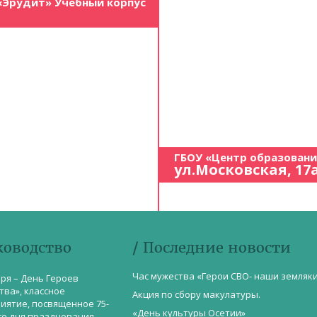
«Эрудит» Учебный корпус
ГБОУ «Центр образован
ул.Московская, 17
ководство
/ Последние новости
Час мужества «Герои СВО- наши земляк
бря – День Героев
тва», классное
Акция по сбору макулатуры.
иятие, посвященное 75-
«День культуры Осетии»
со дня празднования