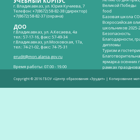
УЧЕБНЫЙ КОРПУС
Великой Победы
г. Владикавказ, ул. Юрия Кучиева, 7
Телефон: +7(8672) 58-82-38 (директор)
food
+7(8672) 58-82-37 (охрана)
Базовая школа СО
Всероссийская ол
ДОО
школьников 2025-
г.Владикавказ, ул. А.Кесаева, 4а
Безопасность
тел.: 57-17-16, факс: 57-49-34
Благодарности, гр
г.Владикавказ, ул.Московская, 17а,
дипломы
тел.: 74-21-02, факс: 74-75-31
Туризм и гостепр
Благотворительна
erudit@mon.alania.gov.ru
ярмарка осенних 
Время работы: 07.00 - 19.00
рамках празднова
Великой Победы
Телефон горячей линии по вопросам
В детском саду —
незаконных сборов денежных средств в
Copyright © 2016 ГБОУ «Центр образования «Эрудит» | Копирование ма
общеобразовательных организациях:
дверей.
(8672)53-80-02, e-mail:
onik-rso@yandex.ru
Вакантные места 
(перевода)
Валиева И.У.
Веденова Елена 
Весёлые старты
Вечер памяти, по
летию со дня пра
Великой Победы «
смерти нет». Алиб