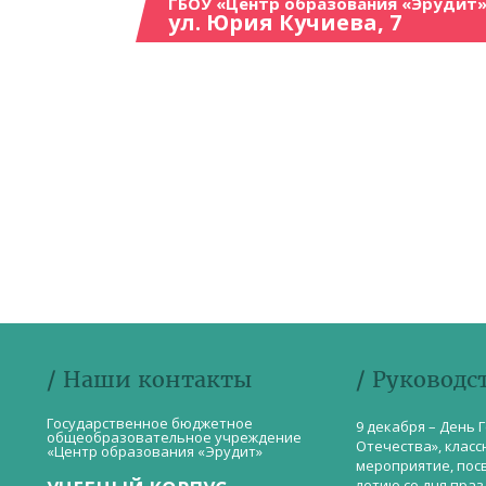
ГБОУ «Центр образования «Эрудит»
ул. Юрия Кучиева, 7
/ Наши контакты
/ Руководс
Государственное бюджетное
9 декабря – День 
общеобразовательное учреждение
Отечества», класс
«Центр образования «Эрудит»
мероприятие, пос
летию со дня пра