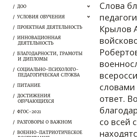
Слова б
ДОО
педагоги
УСЛОВИЯ ОБУЧЕНИЯ
Крылов 
ПРОЕКТНАЯ ДЕЯТЕЛЬНОСТЬ
войсково
ИННОВАЦИОННАЯ
ДЕЯТЕЛЬНОСТЬ
Робертов
БЛАГОДАРНОСТИ, ГРАМОТЫ
И ДИПЛОМЫ
военносл
СОЦИАЛЬНО-ПСИХОЛОГО-
всеросси
ПЕДАГОГИЧЕСКАЯ СЛУЖБА
словами
ПИТАНИЕ
ответ. В
ДОСТИЖЕНИЯ
ОБУЧАЮЩИХСЯ
благода
ФГОС-2021
со всей 
РАЗГОВОРЫ О ВАЖНОМ
находятс
ВОЕННО-ПАТРИОТИЧЕСКОЕ