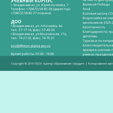
УЧЕБНЫЙ КОРПУС
Великой Победы
г. Владикавказ, ул. Юрия Кучиева, 7
Телефон: +7(8672) 58-82-38 (директор)
food
+7(8672) 58-82-37 (охрана)
Базовая школа СО
Всероссийская ол
ДОО
школьников 2025-
г.Владикавказ, ул. А.Кесаева, 4а
Безопасность
тел.: 57-17-16, факс: 57-49-34
Благодарности, гр
г.Владикавказ, ул.Московская, 17а,
дипломы
тел.: 74-21-02, факс: 74-75-31
Туризм и гостепр
Благотворительна
erudit@mon.alania.gov.ru
ярмарка осенних 
Время работы: 07.00 - 19.00
рамках празднова
Великой Победы
Телефон горячей линии по вопросам
В детском саду —
незаконных сборов денежных средств в
Copyright © 2016 ГБОУ «Центр образования «Эрудит» | Копирование ма
общеобразовательных организациях:
дверей.
(8672)53-80-02, e-mail:
onik-rso@yandex.ru
Вакантные места 
(перевода)
Валиева И.У.
Веденова Елена 
Весёлые старты
Вечер памяти, по
летию со дня пра
Великой Победы «
смерти нет». Алиб