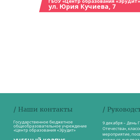
ГБОУ «Центр образования «Эрудит»
ул. Юрия Кучиева, 7
/ Наши контакты
/ Руководс
Государственное бюджетное
9 декабря – День 
общеобразовательное учреждение
Отечества», класс
«Центр образования «Эрудит»
мероприятие, пос
летию со дня пра