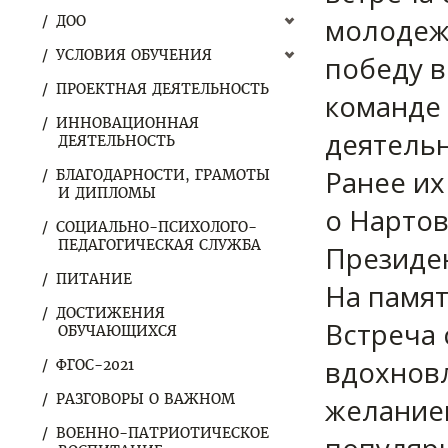
молодежн
ДОО
УСЛОВИЯ ОБУЧЕНИЯ
победу в
ПРОЕКТНАЯ ДЕЯТЕЛЬНОСТЬ
команде
ИННОВАЦИОННАЯ
деятель
ДЕЯТЕЛЬНОСТЬ
Ранее и
БЛАГОДАРНОСТИ, ГРАМОТЫ
И ДИПЛОМЫ
о Нартов
СОЦИАЛЬНО-ПСИХОЛОГО-
ПЕДАГОГИЧЕСКАЯ СЛУЖБА
Президен
ПИТАНИЕ
На памя
ДОСТИЖЕНИЯ
Встреча 
ОБУЧАЮЩИХСЯ
вдохнов
ФГОС-2021
РАЗГОВОРЫ О ВАЖНОМ
желанием
ВОЕННО-ПАТРИОТИЧЕСКОЕ