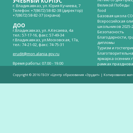
УЧЕБНЫЙ КОРПУС
Великой Победы
г. Владикавказ, ул. Юрия Кучиева, 7
Телефон: +7(8672) 58-82-38 (директор)
food
+7(8672) 58-82-37 (охрана)
Базовая школа СО
Всероссийская ол
ДОО
школьников 2025-
г.Владикавказ, ул. А.Кесаева, 4а
Безопасность
тел.: 57-17-16, факс: 57-49-34
Благодарности, гр
г.Владикавказ, ул.Московская, 17а,
дипломы
тел.: 74-21-02, факс: 74-75-31
Туризм и гостепр
Благотворительна
erudit@mon.alania.gov.ru
ярмарка осенних 
Время работы: 07.00 - 19.00
рамках празднова
Великой Победы
Телефон горячей линии по вопросам
В детском саду —
незаконных сборов денежных средств в
Copyright © 2016 ГБОУ «Центр образования «Эрудит» | Копирование ма
общеобразовательных организациях:
дверей.
(8672)53-80-02, e-mail:
onik-rso@yandex.ru
Вакантные места 
(перевода)
Валиева И.У.
Веденова Елена 
Весёлые старты
Вечер памяти, по
летию со дня пра
Великой Победы «
смерти нет». Алиб