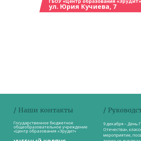
ГБОУ «Центр образования «Эрудит»
ул. Юрия Кучиева, 7
/ Наши контакты
/ Руководс
Государственное бюджетное
9 декабря – День 
общеобразовательное учреждение
Отечества», класс
«Центр образования «Эрудит»
мероприятие, пос
летию со дня пра