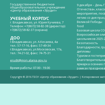
Государственное бюджетное
9 декабря – День 
общеобразовательное учреждение
Отечества», класс
«Центр образования «Эрудит»
мероприятие, пос
летию со дня пра
УЧЕБНЫЙ КОРПУС
Великой Победы
г. Владикавказ, ул. Юрия Кучиева, 7
Телефон: +7(8672) 58-82-38 (директор)
food
+7(8672) 58-82-37 (охрана)
Базовая школа СО
Всероссийская ол
ДОО
школьников 2025-
г.Владикавказ, ул. А.Кесаева, 4а
Безопасность
тел.: 57-17-16, факс: 57-49-34
Благодарности, гр
г.Владикавказ, ул.Московская, 17а,
дипломы
тел.: 74-21-02, факс: 74-75-31
Туризм и гостепр
Благотворительна
erudit@mon.alania.gov.ru
ярмарка осенних 
Время работы: 07.00 - 19.00
рамках празднова
Великой Победы
Телефон горячей линии по вопросам
В детском саду —
незаконных сборов денежных средств в
Copyright © 2016 ГБОУ «Центр образования «Эрудит» | Копирование ма
общеобразовательных организациях:
дверей.
(8672)53-80-02, e-mail:
onik-rso@yandex.ru
Вакантные места 
(перевода)
Валиева И.У.
Веденова Елена 
Весёлые старты