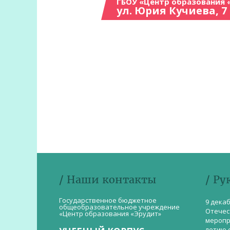
ГБОУ «Центр образования 
ул. Юрия Кучиева, 7
/ Наши контакты
/ Ру
Государственное бюджетное
9 дека
общеобразовательное учреждение
Отечес
«Центр образования «Эрудит»
меропр
летию 