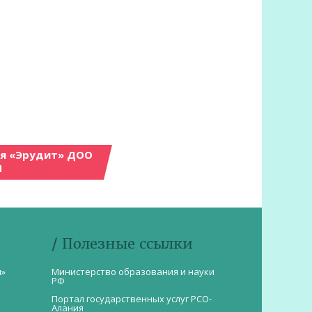
ия «Эрудит» ДОО
а
/ Полезные ссылки
и»
Министерство образования и науки
РФ
Портал государственных услуг РСО-
Алания