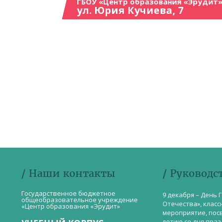
ГБОУ «Центр образования «Эрудит»
ул. Юрия Кучиева, 7
/ Наши контакты
/ Руководс
Государственное бюджетное
9 декабря – День 
общеобразовательное учреждение
Отечества», класс
«Центр образования «Эрудит»
мероприятие, пос
летию со дня пра