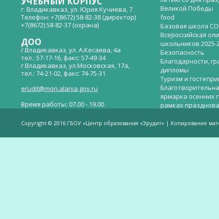
УЧЕБНЫЙ КОРПУС
Великой Победы
г. Владикавказ, ул. Юрия Кучиева, 7
Телефон: +7(8672) 58-82-38 (директор)
food
+7(8672) 58-82-37 (охрана)
Базовая школа СО
Всероссийская ол
ДОО
школьников 2025-
г.Владикавказ, ул. А.Кесаева, 4а
Безопасность
тел.: 57-17-16, факс: 57-49-34
Благодарности, гр
г.Владикавказ, ул.Московская, 17а,
дипломы
тел.: 74-21-02, факс: 74-75-31
Туризм и гостепр
Благотворительна
erudit@mon.alania.gov.ru
ярмарка осенних 
Время работы: 07.00 - 19.00
рамках празднова
Великой Победы
Телефон горячей линии по вопросам
В детском саду —
незаконных сборов денежных средств в
Copyright © 2016 ГБОУ «Центр образования «Эрудит» | Копирование ма
общеобразовательных организациях:
дверей.
(8672)53-80-02, e-mail:
onik-rso@yandex.ru
Вакантные места 
(перевода)
Валиева И.У.
Веденова Елена 
Весёлые старты
Вечер памяти, по
летию со дня пра
Великой Победы «
смерти нет». Алиб