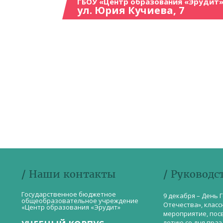
ГБОУ «Центр образования «Эрудит»
ул. Юрия Кучиева, 7
/ Наши контакты
/ Руководс
Государственное бюджетное
9 декабря – День 
общеобразовательное учреждение
Отечества», класс
«Центр образования «Эрудит»
мероприятие, пос
летию со дня пра