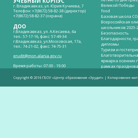
УЧЕБНЫЙ КОРПУС
Великой Победы
г. Владикавказ, ул. Юрия Кучиева, 7
Телефон: +7(8672) 58-82-38 (директор)
food
+7(8672) 58-82-37 (охрана)
Базовая школа СО
Всероссийская ол
ДОО
школьников 2025-
г.Владикавказ, ул. А.Кесаева, 4а
Безопасность
тел.: 57-17-16, факс: 57-49-34
Благодарности, гр
г.Владикавказ, ул.Московская, 17а,
дипломы
тел.: 74-21-02, факс: 74-75-31
Туризм и гостепр
Благотворительна
erudit@mon.alania.gov.ru
ярмарка осенних 
Время работы: 07.00 - 19.00
рамках празднова
Великой Победы
Телефон горячей линии по вопросам
В детском саду —
незаконных сборов денежных средств в
Copyright © 2016 ГБОУ «Центр образования «Эрудит» | Копирование ма
общеобразовательных организациях:
дверей.
(8672)53-80-02, e-mail:
onik-rso@yandex.ru
Вакантные места 
(перевода)
Валиева И.У.
Веденова Елена 
Весёлые старты
Вечер памяти, по
летию со дня пра
Великой Победы «
смерти нет». Алиб