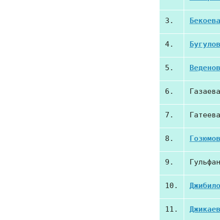
3.
Бекоев
4.
Бугуло
5.
Ведено
6.
Газаев
7.
Гатеев
8.
Гозюмо
9.
Гульфа
10.
Джибил
11.
Джикае