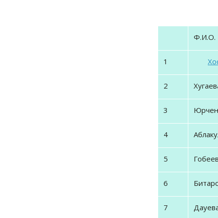
Ф.И.О.
1
Хо
2
Хугаева
3
Юрченк
4
Аблаку
5
Гобеев
6
Битаро
7
Дауева