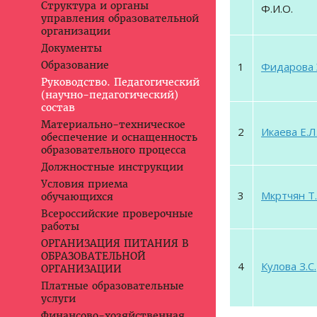
Структура и органы
Ф.И.О.
управления образовательной
организации
Документы
Образование
1
Фидарова Э
Руководство. Педагогический
(научно-педагогический)
состав
Материально-техническое
2
Икаева Е.Л
обеспечение и оснащенность
образовательного процесса
Должностные инструкции
Условия приема
3
Мкртчян Т.
обучающихся
Всероссийские проверочные
работы
ОРГАНИЗАЦИЯ ПИТАНИЯ В
ОБРАЗОВАТЕЛЬНОЙ
4
Кулова З.С.
ОРГАНИЗАЦИИ
Платные образовательные
услуги
Финансово-хозяйственная