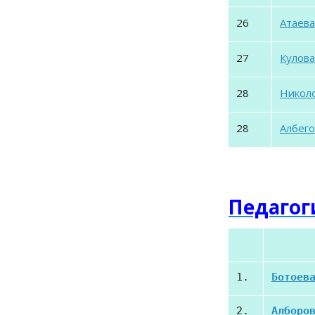
26
Атаева
27
Кулова
28
Николо
28
Албего
Педагог
1.
Ботоев
2.
Алборо