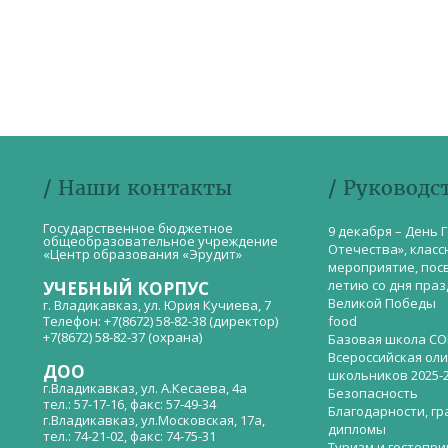
/ Наши контакты
/ Руководс
Государственное бюджетное
9 декабря – День 
общеобразовательное учреждение
Отечества», класс
«Центр образования «Эрудит»
мероприятие, пос
летию со дня пра
УЧЕБНЫЙ КОРПУС
Великой Победы
г. Владикавказ, ул. Юрия Кучиева, 7
Телефон: +7(8672) 58-82-38 (директор)
food
+7(8672) 58-82-37 (охрана)
Базовая школа СО
Всероссийская ол
ДОО
школьников 2025-
г.Владикавказ, ул. А.Кесаева, 4а
Безопасность
тел.: 57-17-16, факс: 57-49-34
Благодарности, гр
г.Владикавказ, ул.Московская, 17а,
дипломы
тел.: 74-21-02, факс: 74-75-31
Туризм и гостепр