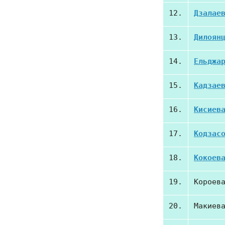
12.
Дзалае
13.
Дилоян
14.
Ельджа
15.
Кадзае
16.
Кисиев
17.
Кодзас
18.
Кокоев
19.
Короев
20.
Макиев