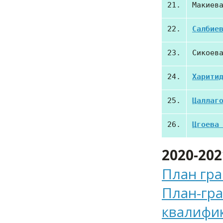
21.
Макиев
22.
Салбие
23.
Сикоев
24.
Харити
25.
Цаллаг
26.
Цгоева
2020-20
План гра
План-гр
квалифи