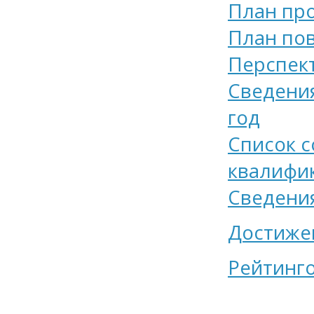
План пр
План по
Перспек
Сведения
год
Список 
квалифик
Сведения
Достижен
Рейтинго