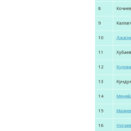
8
Кочиев
9
Каллаго
10
Джагие
11
Хубаева
12
Кулова
13
Кундух
14
Меняйл
15
Малиев
16
Ногаев