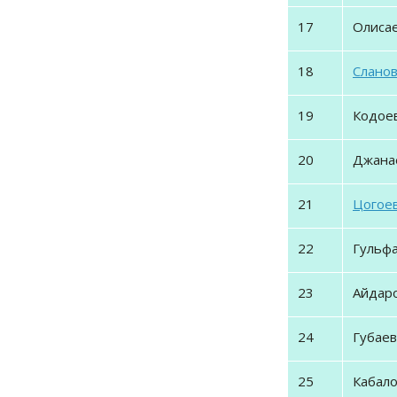
17
Олисае
18
Сланов
19
Кодоев
20
Джанае
21
Цогоев
22
Гульфа
23
Айдаро
24
Губаева
25
Кабало