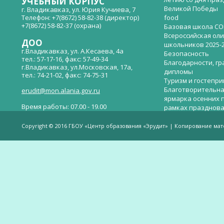
УЧЕБНЫЙ КОРПУС
Великой Победы
г. Владикавказ, ул. Юрия Кучиева, 7
Телефон: +7(8672) 58-82-38 (директор)
food
+7(8672) 58-82-37 (охрана)
Базовая школа СО
Всероссийская ол
ДОО
школьников 2025-
г.Владикавказ, ул. А.Кесаева, 4а
Безопасность
тел.: 57-17-16, факс: 57-49-34
Благодарности, гр
г.Владикавказ, ул.Московская, 17а,
дипломы
тел.: 74-21-02, факс: 74-75-31
Туризм и гостепр
Благотворительна
erudit@mon.alania.gov.ru
ярмарка осенних 
Время работы: 07.00 - 19.00
рамках празднова
Великой Победы
Телефон горячей линии по вопросам
В детском саду —
незаконных сборов денежных средств в
Copyright © 2016 ГБОУ «Центр образования «Эрудит» | Копирование ма
общеобразовательных организациях:
дверей.
(8672)53-80-02, e-mail:
onik-rso@yandex.ru
Вакантные места 
(перевода)
Валиева И.У.
Веденова Елена 
Весёлые старты
Вечер памяти, по
летию со дня пра
Великой Победы «
смерти нет». Алиб