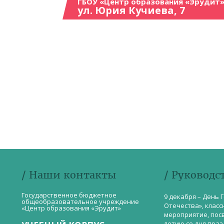
ГБОУ «Центр образования «Эрудит»
ул. Юрия Кучиева, 7
/ Наши контакты
/ Руководс
Государственное бюджетное
9 декабря – День 
общеобразовательное учреждение
Отечества», класс
«Центр образования «Эрудит»
мероприятие, пос
летию со дня пра