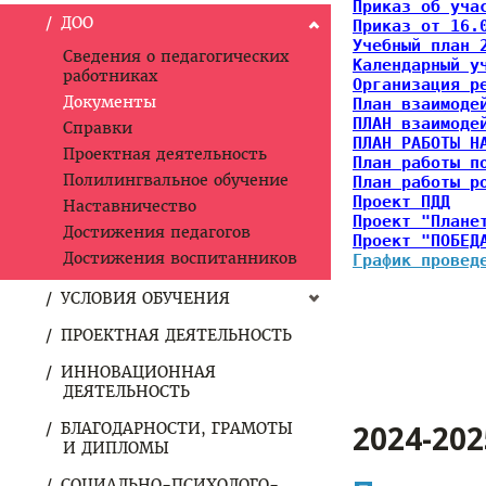
Приказ об уча
ДОО
Приказ от 16.
Учебный план 
Сведения о педагогических
Календарный у
работниках
Организация р
Документы
План взаимоде
ПЛАН взаимоде
Справки
ПЛАН РАБОТЫ Н
Проектная деятельность
План работы п
Полилингвальное обучение
План работы р
Проект ПДД
Наставничество
Проект "Плане
Достижения педагогов
Проект "ПОБЕД
Достижения воспитанников
График провед
УСЛОВИЯ ОБУЧЕНИЯ
ПРОЕКТНАЯ ДЕЯТЕЛЬНОСТЬ
ИННОВАЦИОННАЯ
ДЕЯТЕЛЬНОСТЬ
2024-20
БЛАГОДАРНОСТИ, ГРАМОТЫ
И ДИПЛОМЫ
СОЦИАЛЬНО-ПСИХОЛОГО-