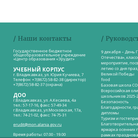
/ Наши контакты
/ Руководс
Государственное бюджетное
9 декабря – День 
общеобразовательное учреждение
Отечества», класс
«Центр образования «Эрудит»
мероприятие, пос
летию со дня пра
УЧЕБНЫЙ КОРПУС
Великой Победы
г. Владикавказ, ул. Юрия Кучиева, 7
Телефон: +7(8672) 58-82-38 (директор)
food
+7(8672) 58-82-37 (охрана)
Базовая школа СО
Всероссийская ол
ДОО
школьников 2025-
г.Владикавказ, ул. А.Кесаева, 4а
Безопасность
тел.: 57-17-16, факс: 57-49-34
Благодарности, гр
г.Владикавказ, ул.Московская, 17а,
дипломы
тел.: 74-21-02, факс: 74-75-31
Туризм и гостепр
Благотворительна
erudit@mon.alania.gov.ru
ярмарка осенних 
Время работы: 07.00 - 19.00
рамках празднова