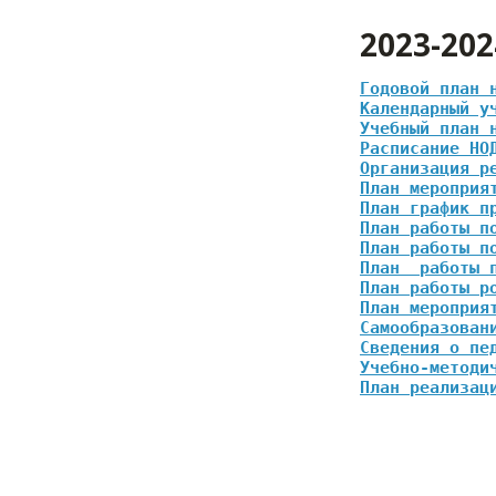
2023-20
Годовой план 
Календарный у
Учебный план 
Расписание НО
Организация р
План мероприя
План график п
План работы п
План работы п
План  работы 
План работы р
План мероприя
Самообразован
Сведения о пе
Учебно-методи
План реализац