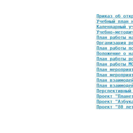
Приказ об отк
Учебный план 
Календарный у
Учебно-методи
План работы н
Организация р
План работы п
Положение о н
План работы р
План работы М
План мероприя
План мероприя
План взаимоде
План взаимоде
Перспективный
Проект "Плане
Проект "Азбук
Проект "80 ле