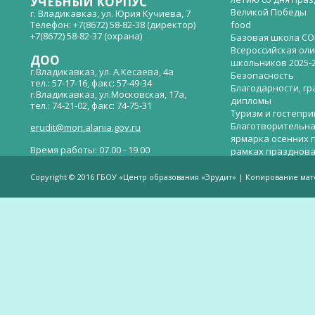
УЧЕБНЫЙ КОРПУС
Великой Победы
г. Владикавказ, ул. Юрия Кучиева, 7
Телефон: +7(8672) 58-82-38 (директор)
food
+7(8672) 58-82-37 (охрана)
Базовая школа СО
Всероссийская ол
ДОО
школьников 2025-
г.Владикавказ, ул. А.Кесаева, 4а
Безопасность
тел.: 57-17-16, факс: 57-49-34
Благодарности, гр
г.Владикавказ, ул.Московская, 17а,
дипломы
тел.: 74-21-02, факс: 74-75-31
Туризм и гостепр
Благотворительна
erudit@mon.alania.gov.ru
ярмарка осенних 
Время работы: 07.00 - 19.00
рамках празднова
Великой Победы
Телефон горячей линии по вопросам
В детском саду —
незаконных сборов денежных средств в
Copyright © 2016 ГБОУ «Центр образования «Эрудит» | Копирование ма
общеобразовательных организациях:
дверей.
(8672)53-80-02, e-mail:
onik-rso@yandex.ru
Вакантные места 
(перевода)
Валиева И.У.
Веденова Елена 
Весёлые старты
Вечер памяти, по
летию со дня пра
Великой Победы «
смерти нет». Алиб