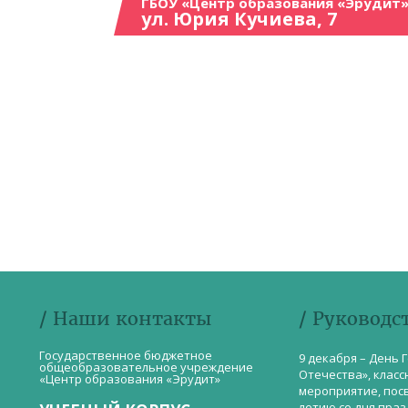
ГБОУ «Центр образования «Эрудит»
ул. Юрия Кучиева, 7
/ Наши контакты
/ Руководс
Государственное бюджетное
9 декабря – День 
общеобразовательное учреждение
Отечества», класс
«Центр образования «Эрудит»
мероприятие, пос
летию со дня пра