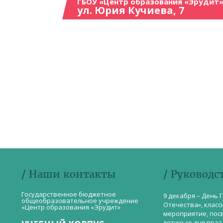
ГБОУ «Центр образования «Эрудит»
ул. Юрия Кучиева, 7
/ Наши контакты
/ Руководс
Государственное бюджетное
9 декабря – День 
общеобразовательное учреждение
Отечества», класс
«Центр образования «Эрудит»
мероприятие, пос
летию со дня пра