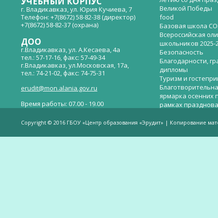
УЧЕБНЫЙ КОРПУС
Великой Победы
г. Владикавказ, ул. Юрия Кучиева, 7
Телефон: +7(8672) 58-82-38 (директор)
food
+7(8672) 58-82-37 (охрана)
Базовая школа СО
Всероссийская ол
ДОО
школьников 2025-
г.Владикавказ, ул. А.Кесаева, 4а
Безопасность
тел.: 57-17-16, факс: 57-49-34
Благодарности, гр
г.Владикавказ, ул.Московская, 17а,
дипломы
тел.: 74-21-02, факс: 74-75-31
Туризм и гостепр
Благотворительна
erudit@mon.alania.gov.ru
ярмарка осенних 
Время работы: 07.00 - 19.00
рамках празднова
Великой Победы
Телефон горячей линии по вопросам
В детском саду —
незаконных сборов денежных средств в
Copyright © 2016 ГБОУ «Центр образования «Эрудит» | Копирование ма
общеобразовательных организациях:
дверей.
(8672)53-80-02, e-mail:
onik-rso@yandex.ru
Вакантные места 
(перевода)
Валиева И.У.
Веденова Елена 
Весёлые старты
Вечер памяти, по
летию со дня пра
Великой Победы «
смерти нет». Алиб