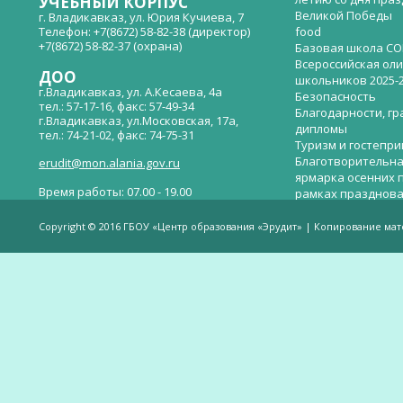
УЧЕБНЫЙ КОРПУС
Великой Победы
г. Владикавказ, ул. Юрия Кучиева, 7
Телефон: +7(8672) 58-82-38 (директор)
food
+7(8672) 58-82-37 (охрана)
Базовая школа СО
Всероссийская ол
ДОО
школьников 2025-
г.Владикавказ, ул. А.Кесаева, 4а
Безопасность
тел.: 57-17-16, факс: 57-49-34
Благодарности, гр
г.Владикавказ, ул.Московская, 17а,
дипломы
тел.: 74-21-02, факс: 74-75-31
Туризм и гостепр
Благотворительна
erudit@mon.alania.gov.ru
ярмарка осенних 
Время работы: 07.00 - 19.00
рамках празднова
Великой Победы
Телефон горячей линии по вопросам
В детском саду —
незаконных сборов денежных средств в
Copyright © 2016 ГБОУ «Центр образования «Эрудит» | Копирование ма
общеобразовательных организациях:
дверей.
(8672)53-80-02, e-mail:
onik-rso@yandex.ru
Вакантные места 
(перевода)
Валиева И.У.
Веденова Елена 
Весёлые старты
Вечер памяти, по
летию со дня пра
Великой Победы «
смерти нет». Алиб