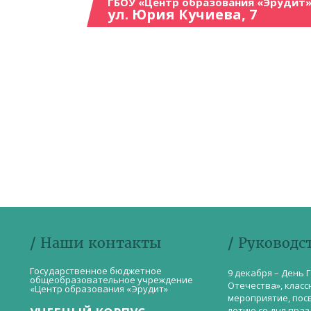
ГБОУ «Центр образования «Эрудит»
ул. Юрия Кучиева, 7
/ Наши контакты
/ Руководс
Государственное бюджетное
9 декабря – День 
общеобразовательное учреждение
Отечества», класс
«Центр образования «Эрудит»
мероприятие, пос
летию со дня пра