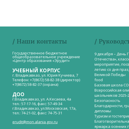
/ Наши контакты
/ Руководс
Государственное бюджетное
9 декабря – День 
общеобразовательное учреждение
Отечества», класс
«Центр образования «Эрудит»
мероприятие, пос
летию со дня пра
УЧЕБНЫЙ КОРПУС
Великой Победы
г. Владикавказ, ул. Юрия Кучиева, 7
Телефон: +7(8672) 58-82-38 (директор)
food
+7(8672) 58-82-37 (охрана)
Базовая школа СО
Всероссийская ол
ДОО
школьников 2025-
г.Владикавказ, ул. А.Кесаева, 4а
Безопасность
тел.: 57-17-16, факс: 57-49-34
Благодарности, гр
г.Владикавказ, ул.Московская, 17а,
дипломы
тел.: 74-21-02, факс: 74-75-31
Туризм и гостепр
Благотворительна
erudit@mon.alania.gov.ru
ярмарка осенних 