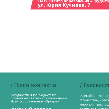
ГБОУ «Центр образования «Эрудит»
ул. Юрия Кучиева, 7
/ Наши контакты
/ Руководс
Государственное бюджетное
9 декабря – День 
общеобразовательное учреждение
Отечества», класс
«Центр образования «Эрудит»
мероприятие, пос
летию со дня пра