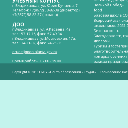
УЧЕБНЫЙ КОРПУС
Великой Победы
г. Владикавказ, ул. Юрия Кучиева, 7
Телефон: +7(8672) 58-82-38 (директор)
food
+7(8672) 58-82-37 (охрана)
Базовая школа СО
Всероссийская ол
ДОО
школьников 2025-
г.Владикавказ, ул. А.Кесаева, 4а
Безопасность
тел.: 57-17-16, факс: 57-49-34
Благодарности, гр
г.Владикавказ, ул.Московская, 17а,
дипломы
тел.: 74-21-02, факс: 74-75-31
Туризм и гостепр
Благотворительна
erudit@mon.alania.gov.ru
ярмарка осенних 
Время работы: 07.00 - 19.00
рамках празднова
Великой Победы
Телефон горячей линии по вопросам
В детском саду —
незаконных сборов денежных средств в
Copyright © 2016 ГБОУ «Центр образования «Эрудит» | Копирование ма
общеобразовательных организациях:
дверей.
(8672)53-80-02, e-mail:
onik-rso@yandex.ru
Вакантные места 
(перевода)
Валиева И.У.
Веденова Елена 
Весёлые старты
Вечер памяти, по
летию со дня пра
Великой Победы «
смерти нет». Алиб