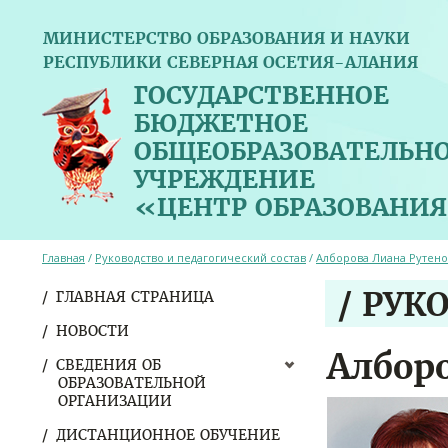
МИНИСТЕРСТВО ОБРАЗОВАНИЯ И НАУКИ
РЕСПУБЛИКИ СЕВЕРНАЯ ОСЕТИЯ-АЛАНИЯ
ГОСУДАРСТВЕННОЕ
БЮДЖЕТНОЕ
ОБЩЕОБРАЗОВАТЕЛЬН
УЧРЕЖДЕНИЕ
«ЦЕНТР ОБРАЗОВАНИЯ
Главная
/
Руководство и педагогический состав
/
Алборова Лиана Рутен
/ РУК
ГЛАВНАЯ СТРАНИЦА
НОВОСТИ
Албор
СВЕДЕНИЯ ОБ
ОБРАЗОВАТЕЛЬНОЙ
ОРГАНИЗАЦИИ
ДИСТАНЦИОННОЕ ОБУЧЕНИЕ