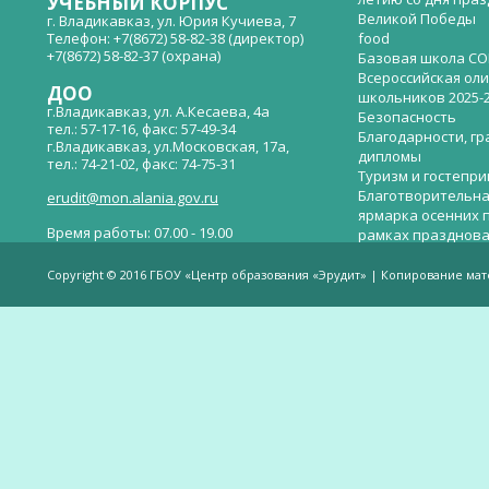
УЧЕБНЫЙ КОРПУС
Великой Победы
г. Владикавказ, ул. Юрия Кучиева, 7
Телефон: +7(8672) 58-82-38 (директор)
food
+7(8672) 58-82-37 (охрана)
Базовая школа СО
Всероссийская ол
ДОО
школьников 2025-
г.Владикавказ, ул. А.Кесаева, 4а
Безопасность
тел.: 57-17-16, факс: 57-49-34
Благодарности, гр
г.Владикавказ, ул.Московская, 17а,
дипломы
тел.: 74-21-02, факс: 74-75-31
Туризм и гостепр
Благотворительна
erudit@mon.alania.gov.ru
ярмарка осенних 
Время работы: 07.00 - 19.00
рамках празднова
Великой Победы
Телефон горячей линии по вопросам
В детском саду —
незаконных сборов денежных средств в
Copyright © 2016 ГБОУ «Центр образования «Эрудит» | Копирование ма
общеобразовательных организациях:
дверей.
(8672)53-80-02, e-mail:
onik-rso@yandex.ru
Вакантные места 
(перевода)
Валиева И.У.
Веденова Елена 
Весёлые старты
Вечер памяти, по
летию со дня пра
Великой Победы «
смерти нет». Алиб