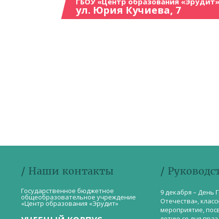
ГБОУ «Центр образования «Эрудит»
ул. Юрия Кучиева, 7
/ Наши контакты
/ Руководс
Государственное бюджетное
9 декабря – День 
общеобразовательное учреждение
Отечества», класс
«Центр образования «Эрудит»
мероприятие, пос
летию со дня пра