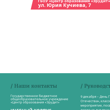
ГБОУ «Центр образования «Эрудит»
ул. Юрия Кучиева, 7
/ Наши контакты
/ Руководс
Государственное бюджетное
9 декабря – День 
общеобразовательное учреждение
Отечества», класс
«Центр образования «Эрудит»
мероприятие, пос
летию со дня пра