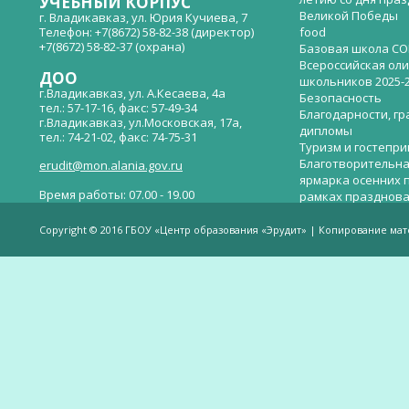
УЧЕБНЫЙ КОРПУС
Великой Победы
г. Владикавказ, ул. Юрия Кучиева, 7
Телефон: +7(8672) 58-82-38 (директор)
food
+7(8672) 58-82-37 (охрана)
Базовая школа СО
Всероссийская ол
ДОО
школьников 2025-
г.Владикавказ, ул. А.Кесаева, 4а
Безопасность
тел.: 57-17-16, факс: 57-49-34
Благодарности, гр
г.Владикавказ, ул.Московская, 17а,
дипломы
тел.: 74-21-02, факс: 74-75-31
Туризм и гостепр
Благотворительна
erudit@mon.alania.gov.ru
ярмарка осенних 
Время работы: 07.00 - 19.00
рамках празднова
Великой Победы
Телефон горячей линии по вопросам
В детском саду —
незаконных сборов денежных средств в
Copyright © 2016 ГБОУ «Центр образования «Эрудит» | Копирование ма
общеобразовательных организациях:
дверей.
(8672)53-80-02, e-mail:
onik-rso@yandex.ru
Вакантные места 
(перевода)
Валиева И.У.
Веденова Елена 
Весёлые старты
Вечер памяти, по
летию со дня пра
Великой Победы «
смерти нет». Алиб