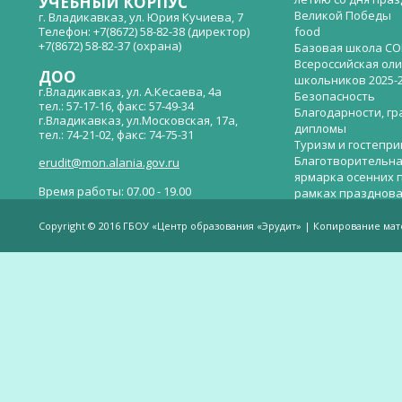
УЧЕБНЫЙ КОРПУС
Великой Победы
г. Владикавказ, ул. Юрия Кучиева, 7
Телефон: +7(8672) 58-82-38 (директор)
food
+7(8672) 58-82-37 (охрана)
Базовая школа СО
Всероссийская ол
ДОО
школьников 2025-
г.Владикавказ, ул. А.Кесаева, 4а
Безопасность
тел.: 57-17-16, факс: 57-49-34
Благодарности, гр
г.Владикавказ, ул.Московская, 17а,
дипломы
тел.: 74-21-02, факс: 74-75-31
Туризм и гостепр
Благотворительна
erudit@mon.alania.gov.ru
ярмарка осенних 
Время работы: 07.00 - 19.00
рамках празднова
Великой Победы
Телефон горячей линии по вопросам
В детском саду —
незаконных сборов денежных средств в
Copyright © 2016 ГБОУ «Центр образования «Эрудит» | Копирование ма
общеобразовательных организациях:
дверей.
(8672)53-80-02, e-mail:
onik-rso@yandex.ru
Вакантные места 
(перевода)
Валиева И.У.
Веденова Елена 
Весёлые старты
Вечер памяти, по
летию со дня пра
Великой Победы «
смерти нет». Алиб