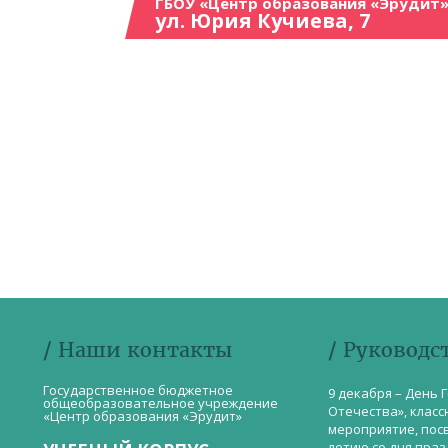
ГБОУ «Центр образования «Эрудит»
ул. Юрия Кучиева, 7
/ Наши контакты
/ Руководс
Государственное бюджетное
9 декабря – День 
общеобразовательное учреждение
Отечества», класс
«Центр образования «Эрудит»
мероприятие, пос
летию со дня пра