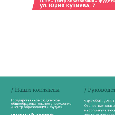
ГБОУ «Центр образования «Эрудит»
ул. Юрия Кучиева, 7
/ Наши контакты
/ Руководс
Государственное бюджетное
9 декабря – День 
общеобразовательное учреждение
Отечества», класс
«Центр образования «Эрудит»
мероприятие, пос
летию со дня пра