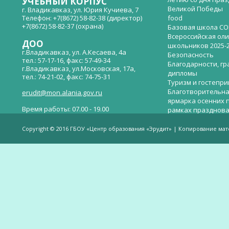
УЧЕБНЫЙ КОРПУС
Великой Победы
г. Владикавказ, ул. Юрия Кучиева, 7
Телефон: +7(8672) 58-82-38 (директор)
food
+7(8672) 58-82-37 (охрана)
Базовая школа СО
Всероссийская ол
ДОО
школьников 2025-
г.Владикавказ, ул. А.Кесаева, 4а
Безопасность
тел.: 57-17-16, факс: 57-49-34
Благодарности, гр
г.Владикавказ, ул.Московская, 17а,
дипломы
тел.: 74-21-02, факс: 74-75-31
Туризм и гостепр
Благотворительна
erudit@mon.alania.gov.ru
ярмарка осенних 
Время работы: 07.00 - 19.00
рамках празднова
Великой Победы
Телефон горячей линии по вопросам
В детском саду —
незаконных сборов денежных средств в
Copyright © 2016 ГБОУ «Центр образования «Эрудит» | Копирование ма
общеобразовательных организациях:
дверей.
(8672)53-80-02, e-mail:
onik-rso@yandex.ru
Вакантные места 
(перевода)
Валиева И.У.
Веденова Елена 
Весёлые старты
Вечер памяти, по
летию со дня пра
Великой Победы «
смерти нет». Алиб