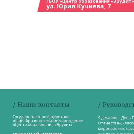
ГБОУ «Центр образования «Эрудит»
ул. Юрия Кучиева, 7
/ Наши контакты
/ Руководс
Государственное бюджетное
9 декабря – День 
общеобразовательное учреждение
Отечества», класс
«Центр образования «Эрудит»
мероприятие, пос
летию со дня пра