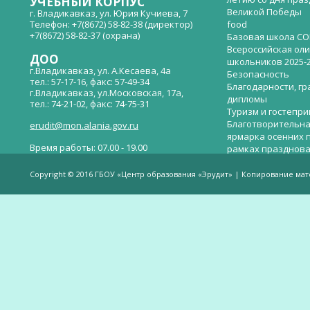
УЧЕБНЫЙ КОРПУС
Великой Победы
г. Владикавказ, ул. Юрия Кучиева, 7
Телефон: +7(8672) 58-82-38 (директор)
food
+7(8672) 58-82-37 (охрана)
Базовая школа СО
Всероссийская ол
ДОО
школьников 2025-
г.Владикавказ, ул. А.Кесаева, 4а
Безопасность
тел.: 57-17-16, факс: 57-49-34
Благодарности, гр
г.Владикавказ, ул.Московская, 17а,
дипломы
тел.: 74-21-02, факс: 74-75-31
Туризм и гостепр
Благотворительна
erudit@mon.alania.gov.ru
ярмарка осенних 
Время работы: 07.00 - 19.00
рамках празднова
Великой Победы
Телефон горячей линии по вопросам
В детском саду —
незаконных сборов денежных средств в
Copyright © 2016 ГБОУ «Центр образования «Эрудит» | Копирование ма
общеобразовательных организациях:
дверей.
(8672)53-80-02, e-mail:
onik-rso@yandex.ru
Вакантные места 
(перевода)
Валиева И.У.
Веденова Елена 
Весёлые старты
Вечер памяти, по
летию со дня пра
Великой Победы «
смерти нет». Алиб