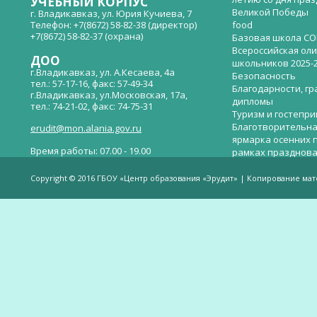
УЧЕБНЫЙ КОРПУС
Великой Победы
г. Владикавказ, ул. Юрия Кучиева, 7
Телефон: +7(8672) 58-82-38 (директор)
food
+7(8672) 58-82-37 (охрана)
Базовая школа СО
Всероссийская ол
ДОО
школьников 2025-
г.Владикавказ, ул. А.Кесаева, 4а
Безопасность
тел.: 57-17-16, факс: 57-49-34
Благодарности, гр
г.Владикавказ, ул.Московская, 17а,
дипломы
тел.: 74-21-02, факс: 74-75-31
Туризм и гостепр
Благотворительна
erudit@mon.alania.gov.ru
ярмарка осенних 
Время работы: 07.00 - 19.00
рамках празднова
Великой Победы
Телефон горячей линии по вопросам
В детском саду —
незаконных сборов денежных средств в
Copyright © 2016 ГБОУ «Центр образования «Эрудит» | Копирование ма
общеобразовательных организациях:
дверей.
(8672)53-80-02, e-mail:
onik-rso@yandex.ru
Вакантные места 
(перевода)
Валиева И.У.
Веденова Елена 
Весёлые старты
Вечер памяти, по
летию со дня пра
Великой Победы «
смерти нет». Алиб