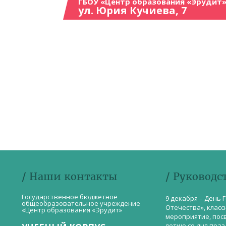
ГБОУ «Центр образования «Эрудит»
ул. Юрия Кучиева, 7
/ Наши контакты
/ Руководс
Государственное бюджетное
9 декабря – День 
общеобразовательное учреждение
Отечества», класс
«Центр образования «Эрудит»
мероприятие, пос
летию со дня пра