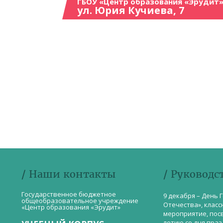
ГБОУ «Центр образования «Эрудит»
ул. Юрия Кучиева, 7
/ Наши контакты
/ Руководс
Государственное бюджетное
9 декабря – День 
общеобразовательное учреждение
Отечества», класс
«Центр образования «Эрудит»
мероприятие, пос
летию со дня пра