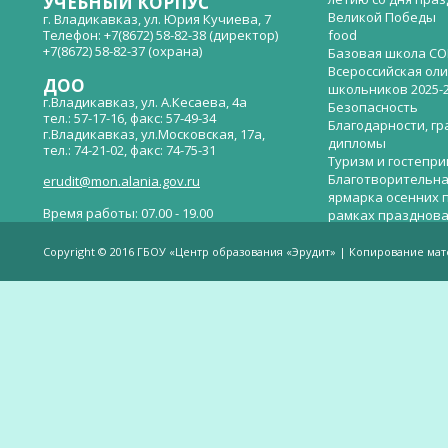
УЧЕБНЫЙ КОРПУС
Великой Победы
г. Владикавказ, ул. Юрия Кучиева, 7
Телефон: +7(8672) 58-82-38 (директор)
food
+7(8672) 58-82-37 (охрана)
Базовая школа СО
Всероссийская ол
ДОО
школьников 2025-
г.Владикавказ, ул. А.Кесаева, 4а
Безопасность
тел.: 57-17-16, факс: 57-49-34
Благодарности, гр
г.Владикавказ, ул.Московская, 17а,
дипломы
тел.: 74-21-02, факс: 74-75-31
Туризм и гостепр
Благотворительна
erudit@mon.alania.gov.ru
ярмарка осенних 
Время работы: 07.00 - 19.00
рамках празднова
Великой Победы
Телефон горячей линии по вопросам
В детском саду —
незаконных сборов денежных средств в
Copyright © 2016 ГБОУ «Центр образования «Эрудит» | Копирование ма
общеобразовательных организациях:
дверей.
(8672)53-80-02, e-mail:
onik-rso@yandex.ru
Вакантные места 
(перевода)
Валиева И.У.
Веденова Елена 
Весёлые старты
Вечер памяти, по
летию со дня пра
Великой Победы «
смерти нет». Алиб