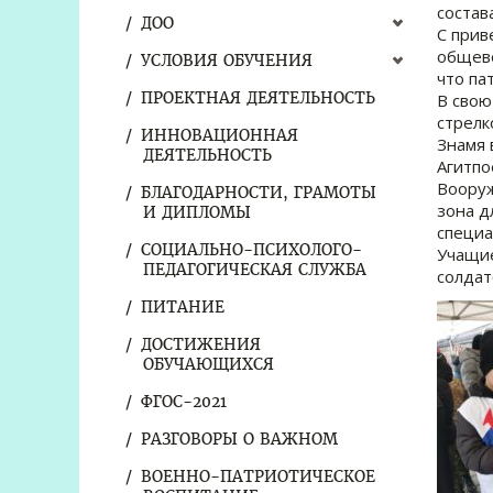
состав
ДОО
С прив
общево
УСЛОВИЯ ОБУЧЕНИЯ
что па
ПРОЕКТНАЯ ДЕЯТЕЛЬНОСТЬ
В свою
стрелк
ИННОВАЦИОННАЯ
Знамя 
ДЕЯТЕЛЬНОСТЬ
Агитпо
Вооруж
БЛАГОДАРНОСТИ, ГРАМОТЫ
зона д
И ДИПЛОМЫ
специа
СОЦИАЛЬНО-ПСИХОЛОГО-
Учащие
ПЕДАГОГИЧЕСКАЯ СЛУЖБА
солдат
ПИТАНИЕ
ДОСТИЖЕНИЯ
ОБУЧАЮЩИХСЯ
ФГОС-2021
РАЗГОВОРЫ О ВАЖНОМ
ВОЕННО-ПАТРИОТИЧЕСКОЕ