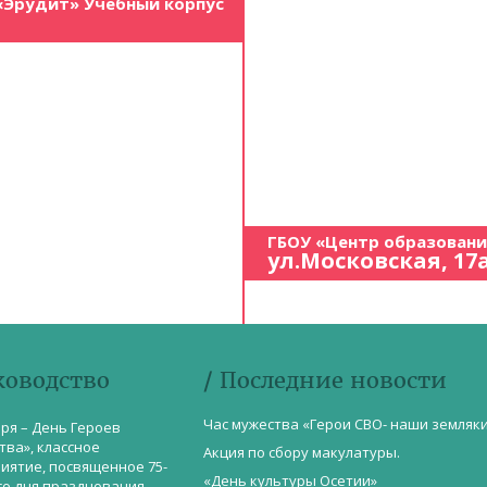
«Эрудит» Учебный корпус
ГБОУ «Центр образован
ул.Московская, 17
ководство
/ Последние новости
Час мужества «Герои СВО- наши земляк
бря – День Героев
тва», классное
Акция по сбору макулатуры.
иятие, посвященное 75-
«День культуры Осетии»
со дня празднования