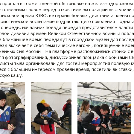
а прошла в торжественной обстановке на железнодорожном 
етственным словом перед открытием экспозиции выступили 
йсковой армии ЮВО, ветераны боевых действий и члены пра
триотическое воспитание подрастающего поколения – одна и
 очередь, начальник поезда передал представителям власти
овой дивизии времен Великой Отечественной войны и побла
в ближайшее время передадут в городской музей для после
езд включает в себя тематические вагоны, посвященные вое
енных Сил России. На платформе расположились стойки с 
ля фотографирования, дискуссионная площадка с бойцами СВ
листы тыла организовали для гостей мероприятия полевую к
ся с большим интересом провели время, посетили выставки, 
скую кашу.