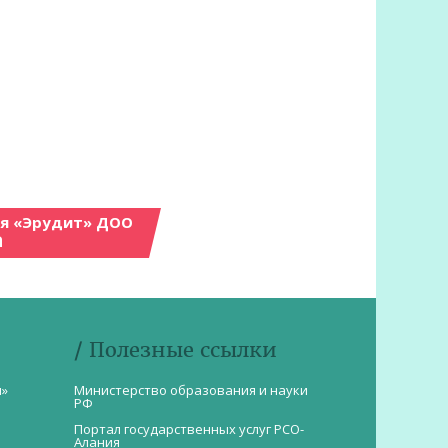
ия «Эрудит» ДОО
а
/ Полезные ссылки
и»
Министерство образования и науки
РФ
Портал государственных услуг РСО-
Алания