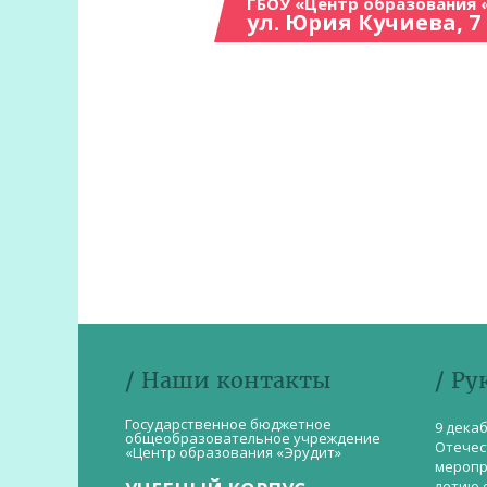
ГБОУ «Центр образования 
ул. Юрия Кучиева, 7
/ Наши контакты
/ Ру
Государственное бюджетное
9 дека
общеобразовательное учреждение
Отечес
«Центр образования «Эрудит»
меропр
летию 