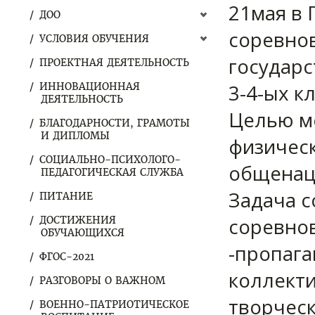
21мая в
ДОО
соревно
УСЛОВИЯ ОБУЧЕНИЯ
государ
ПРОЕКТНАЯ ДЕЯТЕЛЬНОСТЬ
3-4-ых к
ИННОВАЦИОННАЯ
ДЕЯТЕЛЬНОСТЬ
Целью м
БЛАГОДАРНОСТИ, ГРАМОТЫ
И ДИПЛОМЫ
физическ
СОЦИАЛЬНО-ПСИХОЛОГО-
общенаци
ПЕДАГОГИЧЕСКАЯ СЛУЖБА
Задача с
ПИТАНИЕ
соревнов
ДОСТИЖЕНИЯ
ОБУЧАЮЩИХСЯ
-пропага
ФГОС-2021
коллекти
РАЗГОВОРЫ О ВАЖНОМ
творчес
ВОЕННО-ПАТРИОТИЧЕСКОЕ