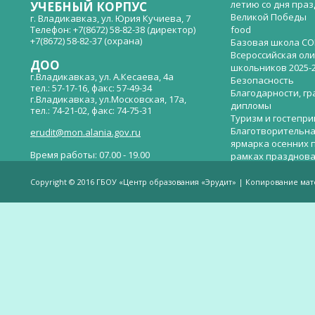
летию со дня пра
УЧЕБНЫЙ КОРПУС
Великой Победы
г. Владикавказ, ул. Юрия Кучиева, 7
Телефон: +7(8672) 58-82-38 (директор)
food
+7(8672) 58-82-37 (охрана)
Базовая школа СО
Всероссийская ол
ДОО
школьников 2025-
г.Владикавказ, ул. А.Кесаева, 4а
Безопасность
тел.: 57-17-16, факс: 57-49-34
Благодарности, гр
г.Владикавказ, ул.Московская, 17а,
дипломы
тел.: 74-21-02, факс: 74-75-31
Туризм и гостепр
Благотворительна
erudit@mon.alania.gov.ru
ярмарка осенних 
Время работы: 07.00 - 19.00
рамках празднова
Великой Победы
Телефон горячей линии по вопросам
В детском саду —
незаконных сборов денежных средств в
Copyright © 2016 ГБОУ «Центр образования «Эрудит» | Копирование ма
общеобразовательных организациях:
дверей.
(8672)53-80-02, e-mail:
onik-rso@yandex.ru
Вакантные места 
(перевода)
Валиева И.У.
Веденова Елена 
Весёлые старты
Вечер памяти, по
летию со дня пра
Великой Победы «
смерти нет». Алиб