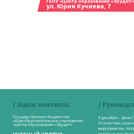
ГБОУ «Центр образования «Эрудит»
ул. Юрия Кучиева, 7
/ Наши контакты
/ Руководс
Государственное бюджетное
9 декабря – День 
общеобразовательное учреждение
Отечества», класс
«Центр образования «Эрудит»
мероприятие, пос
летию со дня пра