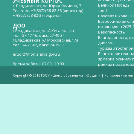
УЧЕБНЫЙ КОРПУС
Великой Победы
г. Владикавказ, ул. Юрия Кучиева, 7
Телефон: +7(8672) 58-82-38 (директор)
food
+7(8672) 58-82-37 (охрана)
Базовая школа СО
Всероссийская ол
ДОО
школьников 2025-
г.Владикавказ, ул. А.Кесаева, 4а
Безопасность
тел.: 57-17-16, факс: 57-49-34
Благодарности, гр
г.Владикавказ, ул.Московская, 17а,
дипломы
тел.: 74-21-02, факс: 74-75-31
Туризм и гостепр
Благотворительна
erudit@mon.alania.gov.ru
ярмарка осенних 
Время работы: 07.00 - 19.00
рамках празднова
Великой Победы
Телефон горячей линии по вопросам
В детском саду —
незаконных сборов денежных средств в
Copyright © 2016 ГБОУ «Центр образования «Эрудит» | Копирование ма
общеобразовательных организациях:
дверей.
(8672)53-80-02, e-mail:
onik-rso@yandex.ru
Вакантные места 
(перевода)
Валиева И.У.
Веденова Елена 
Весёлые старты
Вечер памяти, по
летию со дня пра
Великой Победы «
смерти нет». Алиб