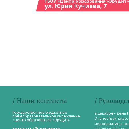
ГБОУ «Центр образования «Эрудит»
ул. Юрия Кучиева, 7
/ Наши контакты
/ Руководс
Государственное бюджетное
9 декабря – День 
общеобразовательное учреждение
Отечества», класс
«Центр образования «Эрудит»
мероприятие, пос
летию со дня пра