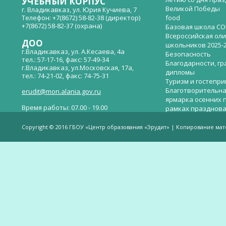
УЧЕБНЫЙ КОРПУС
Великой Победы
г. Владикавказ, ул. Юрия Кучиева, 7
Телефон: +7(8672) 58-82-38 (директор)
food
+7(8672) 58-82-37 (охрана)
Базовая школа СО
Всероссийская ол
ДОО
школьников 2025-
г.Владикавказ, ул. А.Кесаева, 4а
Безопасность
тел.: 57-17-16, факс: 57-49-34
Благодарности, гр
г.Владикавказ, ул.Московская, 17а,
дипломы
тел.: 74-21-02, факс: 74-75-31
Туризм и гостепр
Благотворительна
erudit@mon.alania.gov.ru
ярмарка осенних 
Время работы: 07.00 - 19.00
рамках празднова
Великой Победы
Телефон горячей линии по вопросам
В детском саду —
незаконных сборов денежных средств в
Copyright © 2016 ГБОУ «Центр образования «Эрудит» | Копирование ма
общеобразовательных организациях:
дверей.
(8672)53-80-02, e-mail:
onik-rso@yandex.ru
Вакантные места 
(перевода)
Валиева И.У.
Веденова Елена 
Весёлые старты
Вечер памяти, по
летию со дня пра
Великой Победы «
смерти нет». Алиб