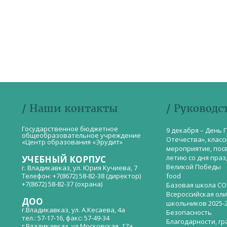
/ Наши контакты
/ Руководс
Государственное бюджетное
9 декабря – День 
общеобразовательное учреждение
Отечества», класс
«Центр образования «Эрудит»
мероприятие, пос
летию со дня пра
УЧЕБНЫЙ КОРПУС
Великой Победы
г. Владикавказ, ул. Юрия Кучиева, 7
Телефон: +7(8672) 58-82-38 (директор)
food
+7(8672) 58-82-37 (охрана)
Базовая школа СО
Всероссийская ол
ДОО
школьников 2025-
г.Владикавказ, ул. А.Кесаева, 4а
Безопасность
тел.: 57-17-16, факс: 57-49-34
Благодарности, гр
г.Владикавказ, ул.Московская, 17а,