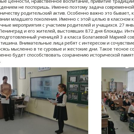
ые ценности, нравственное воспитание, привитие традиций- 
дением не поспоришь. Именно поэтому задача современной
ничеству родительский актив. Особенно важно это бывает, 
ании младшего поколения. Именно с этой целью в классном к
чные мероприятия с участием родителей и учащихся. 27 янва
Ленинград и его жителей, выстоявших 872 дня блокады. Ин
 подготовленный ученицей 3 а класса Болатаевой Марией со
 тишина. Внимательные лица ребят с интересом и сочувстви
сясь мысленно в те суровые и жестокие дни. Такое тесное 
енно будет способствовать сохранению исторической памят
.