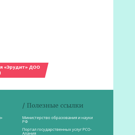
ия «Эрудит» ДОО
а
/ Полезные ссылки
и»
Министерство образования и науки
РФ
Портал государственных услуг РСО-
Алания