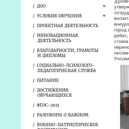
Духовн
ДОО
утверж
сотруд
УСЛОВИЯ ОБУЧЕНИЯ
воспит
внеуро
ПРОЕКТНАЯ ДЕЯТЕЛЬНОСТЬ
город 
ребят,
ИННОВАЦИОННАЯ
ДЕЯТЕЛЬНОСТЬ
стояла
перено
БЛАГОДАРНОСТИ, ГРАМОТЫ
несомн
И ДИПЛОМЫ
России
СОЦИАЛЬНО-ПСИХОЛОГО-
ПЕДАГОГИЧЕСКАЯ СЛУЖБА
ПИТАНИЕ
ДОСТИЖЕНИЯ
ОБУЧАЮЩИХСЯ
ФГОС-2021
РАЗГОВОРЫ О ВАЖНОМ
ВОЕННО-ПАТРИОТИЧЕСКОЕ