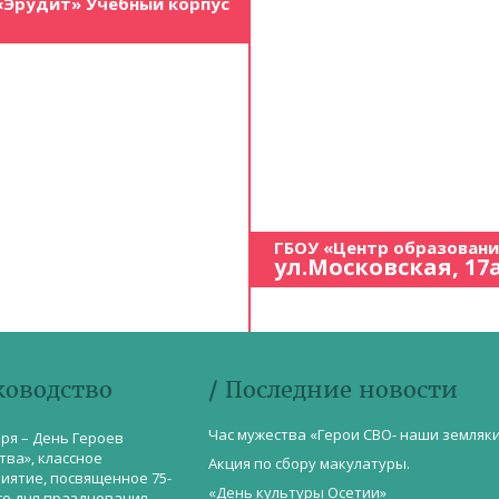
«Эрудит» Учебный корпус
ГБОУ «Центр образован
ул.Московская, 17
ководство
/ Последние новости
Час мужества «Герои СВО- наши земляк
бря – День Героев
тва», классное
Акция по сбору макулатуры.
иятие, посвященное 75-
«День культуры Осетии»
со дня празднования