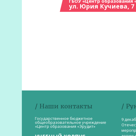
ГБОУ «Центр образования 
ул. Юрия Кучиева, 7
/ Наши контакты
/ Ру
Государственное бюджетное
9 дека
общеобразовательное учреждение
Отечес
«Центр образования «Эрудит»
меропр
летию 