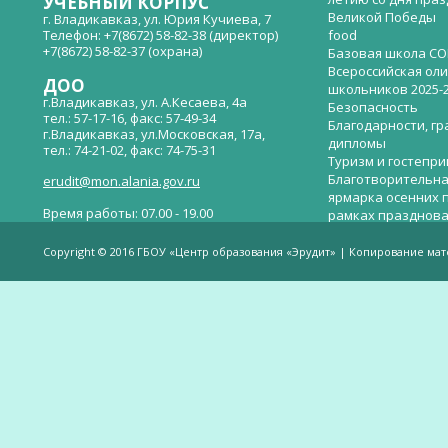
УЧЕБНЫЙ КОРПУС
Великой Победы
г. Владикавказ, ул. Юрия Кучиева, 7
Телефон: +7(8672) 58-82-38 (директор)
food
+7(8672) 58-82-37 (охрана)
Базовая школа СО
Всероссийская ол
ДОО
школьников 2025-
г.Владикавказ, ул. А.Кесаева, 4а
Безопасность
тел.: 57-17-16, факс: 57-49-34
Благодарности, гр
г.Владикавказ, ул.Московская, 17а,
дипломы
тел.: 74-21-02, факс: 74-75-31
Туризм и гостепр
Благотворительна
erudit@mon.alania.gov.ru
ярмарка осенних 
Время работы: 07.00 - 19.00
рамках празднова
Великой Победы
Телефон горячей линии по вопросам
В детском саду —
незаконных сборов денежных средств в
Copyright © 2016 ГБОУ «Центр образования «Эрудит» | Копирование ма
общеобразовательных организациях:
дверей.
(8672)53-80-02, e-mail:
onik-rso@yandex.ru
Вакантные места 
(перевода)
Валиева И.У.
Веденова Елена 
Весёлые старты
Вечер памяти, по
летию со дня пра
Великой Победы «
смерти нет». Алиб