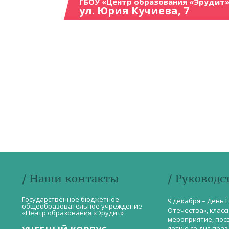
ГБОУ «Центр образования «Эрудит»
ул. Юрия Кучиева, 7
/ Наши контакты
/ Руководс
Государственное бюджетное
9 декабря – День 
общеобразовательное учреждение
Отечества», класс
«Центр образования «Эрудит»
мероприятие, пос
летию со дня пра