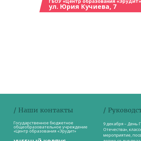
ГБОУ «Центр образования «Эрудит»
ул. Юрия Кучиева, 7
/ Наши контакты
/ Руководс
Государственное бюджетное
9 декабря – День 
общеобразовательное учреждение
Отечества», класс
«Центр образования «Эрудит»
мероприятие, пос
летию со дня пра