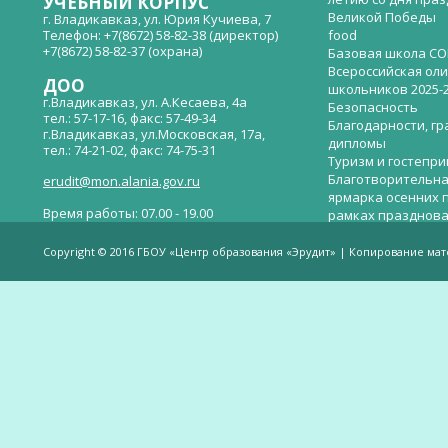
УЧЕБНЫЙ КОРПУС
Великой Победы
г. Владикавказ, ул. Юрия Кучиева, 7
Телефон: +7(8672) 58-82-38 (директор)
food
+7(8672) 58-82-37 (охрана)
Базовая школа СО
Всероссийская ол
ДОО
школьников 2025-
г.Владикавказ, ул. А.Кесаева, 4а
Безопасность
тел.: 57-17-16, факс: 57-49-34
Благодарности, гр
г.Владикавказ, ул.Московская, 17а,
дипломы
тел.: 74-21-02, факс: 74-75-31
Туризм и гостепр
Благотворительна
erudit@mon.alania.gov.ru
ярмарка осенних 
Время работы: 07.00 - 19.00
рамках празднова
Великой Победы
Телефон горячей линии по вопросам
В детском саду —
незаконных сборов денежных средств в
Copyright © 2016 ГБОУ «Центр образования «Эрудит» | Копирование ма
общеобразовательных организациях:
дверей.
(8672)53-80-02, e-mail:
onik-rso@yandex.ru
Вакантные места 
(перевода)
Валиева И.У.
Веденова Елена 
Весёлые старты
Вечер памяти, по
летию со дня пра
Великой Победы «
смерти нет». Алиб