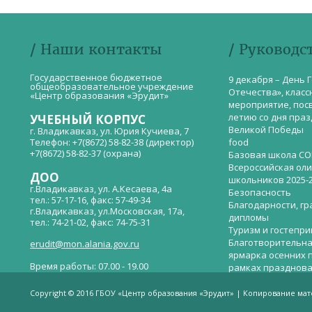
/ Наши контакты
/ Руководс
Государственное бюджетное
9 декабря – День 
общеобразовательное учреждение
Отечества», класс
«Центр образования «Эрудит»
мероприятие, пос
летию со дня пра
УЧЕБНЫЙ КОРПУС
Великой Победы
г. Владикавказ, ул. Юрия Кучиева, 7
Телефон: +7(8672) 58-82-38 (директор)
food
+7(8672) 58-82-37 (охрана)
Базовая школа СО
Всероссийская ол
ДОО
школьников 2025-
г.Владикавказ, ул. А.Кесаева, 4а
Безопасность
тел.: 57-17-16, факс: 57-49-34
Благодарности, гр
г.Владикавказ, ул.Московская, 17а,
дипломы
тел.: 74-21-02, факс: 74-75-31
Туризм и гостепр
Благотворительна
erudit@mon.alania.gov.ru
ярмарка осенних 
Время работы: 07.00 - 19.00
рамках празднова
Великой Победы
Телефон горячей линии по вопросам
В детском саду —
незаконных сборов денежных средств в
Copyright © 2016 ГБОУ «Центр образования «Эрудит» | Копирование ма
общеобразовательных организациях:
дверей.
(8672)53-80-02, e-mail:
onik-rso@yandex.ru