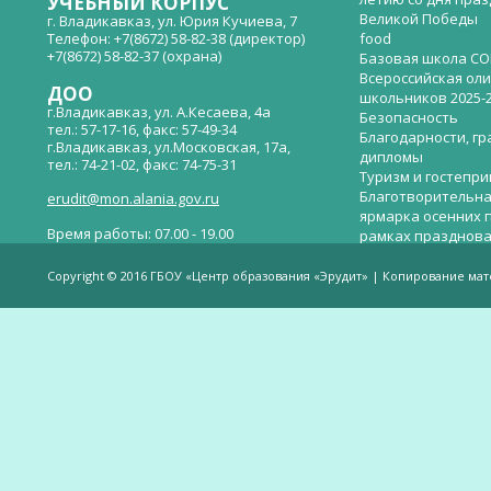
УЧЕБНЫЙ КОРПУС
Великой Победы
г. Владикавказ, ул. Юрия Кучиева, 7
Телефон: +7(8672) 58-82-38 (директор)
food
+7(8672) 58-82-37 (охрана)
Базовая школа СО
Всероссийская ол
ДОО
школьников 2025-
г.Владикавказ, ул. А.Кесаева, 4а
Безопасность
тел.: 57-17-16, факс: 57-49-34
Благодарности, гр
г.Владикавказ, ул.Московская, 17а,
дипломы
тел.: 74-21-02, факс: 74-75-31
Туризм и гостепр
Благотворительна
erudit@mon.alania.gov.ru
ярмарка осенних 
Время работы: 07.00 - 19.00
рамках празднова
Великой Победы
Телефон горячей линии по вопросам
В детском саду —
незаконных сборов денежных средств в
Copyright © 2016 ГБОУ «Центр образования «Эрудит» | Копирование ма
общеобразовательных организациях:
дверей.
(8672)53-80-02, e-mail:
onik-rso@yandex.ru
Вакантные места 
(перевода)
Валиева И.У.
Веденова Елена 
Весёлые старты
Вечер памяти, по
летию со дня пра
Великой Победы «
смерти нет». Алиб