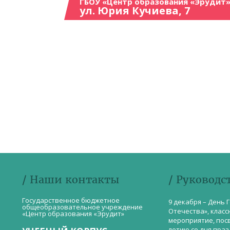
ГБОУ «Центр образования «Эрудит»
ул. Юрия Кучиева, 7
/ Наши контакты
/ Руководс
Государственное бюджетное
9 декабря – День 
общеобразовательное учреждение
Отечества», класс
«Центр образования «Эрудит»
мероприятие, пос
летию со дня пра