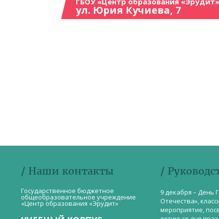
ГБОУ «Центр образования «Эрудит»
ул. Юрия Кучиева, 7
/ Наши контакты
/ Руководс
Государственное бюджетное
9 декабря – День 
общеобразовательное учреждение
Отечества», класс
«Центр образования «Эрудит»
мероприятие, пос
летию со дня пра