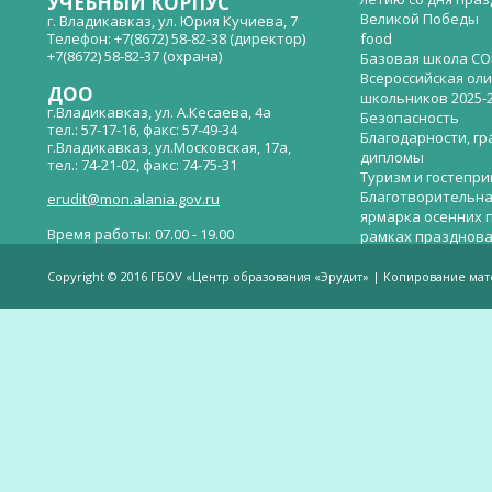
УЧЕБНЫЙ КОРПУС
Великой Победы
г. Владикавказ, ул. Юрия Кучиева, 7
Телефон: +7(8672) 58-82-38 (директор)
food
+7(8672) 58-82-37 (охрана)
Базовая школа СО
Всероссийская ол
ДОО
школьников 2025-
г.Владикавказ, ул. А.Кесаева, 4а
Безопасность
тел.: 57-17-16, факс: 57-49-34
Благодарности, гр
г.Владикавказ, ул.Московская, 17а,
дипломы
тел.: 74-21-02, факс: 74-75-31
Туризм и гостепр
Благотворительна
erudit@mon.alania.gov.ru
ярмарка осенних 
Время работы: 07.00 - 19.00
рамках празднова
Великой Победы
Телефон горячей линии по вопросам
В детском саду —
незаконных сборов денежных средств в
Copyright © 2016 ГБОУ «Центр образования «Эрудит» | Копирование ма
общеобразовательных организациях:
дверей.
(8672)53-80-02, e-mail:
onik-rso@yandex.ru
Вакантные места 
(перевода)
Валиева И.У.
Веденова Елена 
Весёлые старты
Вечер памяти, по
летию со дня пра
Великой Победы «
смерти нет». Алиб