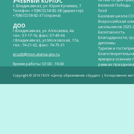
УЧЕБНЫЙ КОРПУС
Великой Победы
г. Владикавказ, ул. Юрия Кучиева, 7
Телефон: +7(8672) 58-82-38 (директор)
food
+7(8672) 58-82-37 (охрана)
Базовая школа СО
Всероссийская ол
ДОО
школьников 2025-
г.Владикавказ, ул. А.Кесаева, 4а
Безопасность
тел.: 57-17-16, факс: 57-49-34
Благодарности, гр
г.Владикавказ, ул.Московская, 17а,
дипломы
тел.: 74-21-02, факс: 74-75-31
Туризм и гостепр
Благотворительна
erudit@mon.alania.gov.ru
ярмарка осенних 
Время работы: 07.00 - 19.00
рамках празднова
Великой Победы
Телефон горячей линии по вопросам
В детском саду —
незаконных сборов денежных средств в
Copyright © 2016 ГБОУ «Центр образования «Эрудит» | Копирование ма
общеобразовательных организациях:
дверей.
(8672)53-80-02, e-mail:
onik-rso@yandex.ru
Вакантные места 
(перевода)
Валиева И.У.
Веденова Елена 
Весёлые старты
Вечер памяти, по
летию со дня пра
Великой Победы «
смерти нет». Алиб