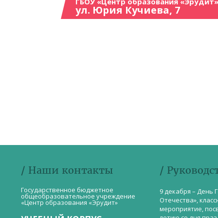
ГБОУ «Центр образования «Эрудит»
ул. Юрия Кучиева, 7
/ Наши контакты
/ Руководс
Государственное бюджетное
9 декабря – День 
общеобразовательное учреждение
Отечества», класс
«Центр образования «Эрудит»
мероприятие, пос
летию со дня пра