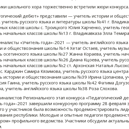
ики школьного хора торжественно встретили жюри конкурса.
огический дебют» представили — учитель истории и общест
, учитель русского языка и литературы школы №41 г. Владика
ных классов школы с. Троицкого Юлия Харченко, учитель гео
ь начальных классов школы №13 г. Владикавказа Элла Темира
налисты «Учитель года»-2021 — учитель английского языка 
и и обществознания школы №14 Хетаг Остаев, учитель музы
ь осетинского языка школы №27 Жанна Кораева, учитель на
ь начальных классов школы №26 Диана Кцоева, учитель русс
ь начальных классов школы №2 ст. Архонская Наталья Лысок
с. Карджин Самира Кязимова, учитель русского языка центр
ь истории и обществознания школы №39 Ирина Цопанова, уч
сия Гаина, учитель русского языка школы №42 Фатима Догу
а, учитель английского языка школы №38 Роза Слохова.
иналистов Регионального этап конкурса «Педагогический де
ь года»-2021 завершили конкурсную программу 28 февраля з
го у участников была возможность продемонстрировать лиде
вания республики. Молодые и опытные педагоги продемонстр
ром» профильного ведомства. Участники обсудили актуальн
.