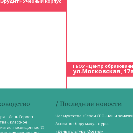
«Эрудит» Учебный корпус
ГБОУ «Центр образован
ул.Московская, 17
ководство
/ Последние новости
Час мужества «Герои СВО- наши земляк
бря – День Героев
тва», классное
Акция по сбору макулатуры.
иятие, посвященное 75-
«День культуры Осетии»
со дня празднования