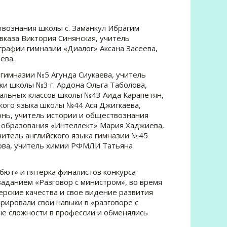
вознания школы с. Заманкул Ибрагим
вказа Виктория Синянская, учитель
графии гимназии «Диалог» Аксана Засеева,
ева.
гимназии №5 Агунда Сиукаева, учитель
ки школы №3 г. Ардона Ольга Таболова,
чальных классов школы №43 Аида Карапетян,
кого языка школы №44 Ася Джигкаева,
онь, учитель истории и обществознания
а образования «Интеллект» Мария Хаджиева,
итель английского языка гимназии №45
зова, учитель химии РФМЛИ Татьяна
бют» и пятерка финалистов конкурса
аданием «Разговор с министром», во время
рские качества и свое видение развития
ировали свои навыки в «разговоре с
ые сложности в профессии и обменялись