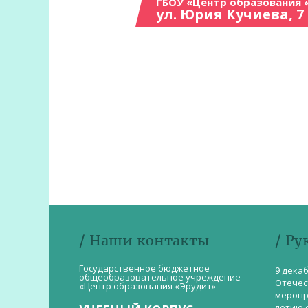
ГБОУ «Центр образования 
ул. Юрия Кучиева, 7
/ Наши контакты
/ Ру
Государственное бюджетное
9 дека
общеобразовательное учреждение
Отечес
«Центр образования «Эрудит»
меропр
летию 