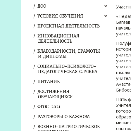
ДОО
Участн
«Педаг
УСЛОВИЯ ОБУЧЕНИЯ
Багаев
ПРОЕКТНАЯ ДЕЯТЕЛЬНОСТЬ
началь
учител
ИННОВАЦИОННАЯ
ДЕЯТЕЛЬНОСТЬ
Полуфи
истори
БЛАГОДАРНОСТИ, ГРАМОТЫ
учител
И ДИПЛОМЫ
учител
учител
СОЦИАЛЬНО-ПСИХОЛОГО-
ПЕДАГОГИЧЕСКАЯ СЛУЖБА
школы 
учител
ПИТАНИЕ
Анаста
Бибоев
ДОСТИЖЕНИЯ
ОБУЧАЮЩИХСЯ
Пять ф
Учител
ФГОС-2021
которо
образо
РАЗГОВОРЫ О ВАЖНОМ
минист
ВОЕННО-ПАТРИОТИЧЕСКОЕ
опытом