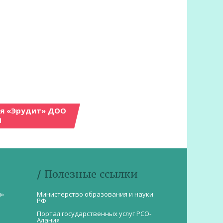
ия «Эрудит» ДОО
а
/ Полезные ссылки
и»
Министерство образования и науки
РФ
Портал государственных услуг РСО-
Алания