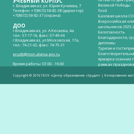
УЧЕБНЫЙ КОРПУС
Великой Победы
г. Владикавказ, ул. Юрия Кучиева, 7
Телефон: +7(8672) 58-82-38 (директор)
food
+7(8672) 58-82-37 (охрана)
Базовая школа СО
Всероссийская ол
ДОО
школьников 2025-
г.Владикавказ, ул. А.Кесаева, 4а
Безопасность
тел.: 57-17-16, факс: 57-49-34
Благодарности, гр
г.Владикавказ, ул.Московская, 17а,
дипломы
тел.: 74-21-02, факс: 74-75-31
Туризм и гостепр
Благотворительна
erudit@mon.alania.gov.ru
ярмарка осенних 
Время работы: 07.00 - 19.00
рамках празднова
Великой Победы
Телефон горячей линии по вопросам
В детском саду —
незаконных сборов денежных средств в
Copyright © 2016 ГБОУ «Центр образования «Эрудит» | Копирование ма
общеобразовательных организациях:
дверей.
(8672)53-80-02, e-mail:
onik-rso@yandex.ru
Вакантные места 
(перевода)
Валиева И.У.
Веденова Елена 
Весёлые старты
Вечер памяти, по
летию со дня пра
Великой Победы «
смерти нет». Алиб