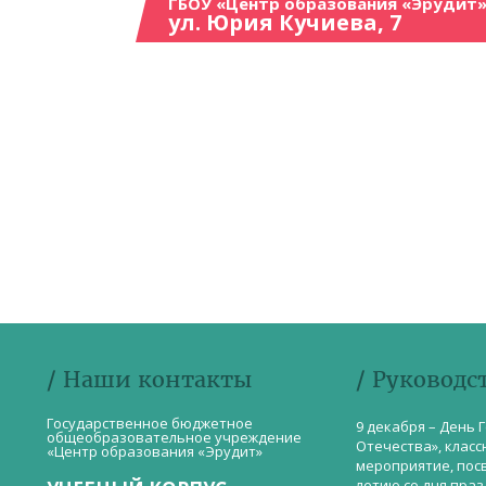
ГБОУ «Центр образования «Эрудит»
ул. Юрия Кучиева, 7
/ Наши контакты
/ Руководс
Государственное бюджетное
9 декабря – День 
общеобразовательное учреждение
Отечества», класс
«Центр образования «Эрудит»
мероприятие, пос
летию со дня пра