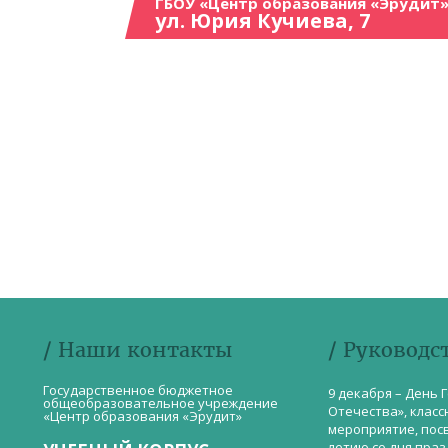
ГБОУ «Центр образования «Эрудит»
ул. Юрия Кучиева, 7
/ Наши контакты
/ Руководс
Государственное бюджетное
9 декабря – День 
общеобразовательное учреждение
Отечества», класс
«Центр образования «Эрудит»
мероприятие, пос
летию со дня пра