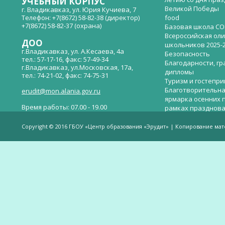
УЧЕБНЫЙ КОРПУС
Великой Победы
г. Владикавказ, ул. Юрия Кучиева, 7
Телефон: +7(8672) 58-82-38 (директор)
food
+7(8672) 58-82-37 (охрана)
Базовая школа СО
Всероссийская ол
ДОО
школьников 2025-
г.Владикавказ, ул. А.Кесаева, 4а
Безопасность
тел.: 57-17-16, факс: 57-49-34
Благодарности, гр
г.Владикавказ, ул.Московская, 17а,
дипломы
тел.: 74-21-02, факс: 74-75-31
Туризм и гостепр
Благотворительна
erudit@mon.alania.gov.ru
ярмарка осенних 
Время работы: 07.00 - 19.00
рамках празднова
Великой Победы
Телефон горячей линии по вопросам
В детском саду —
незаконных сборов денежных средств в
Copyright © 2016 ГБОУ «Центр образования «Эрудит» | Копирование ма
общеобразовательных организациях:
дверей.
(8672)53-80-02, e-mail:
onik-rso@yandex.ru
Вакантные места 
(перевода)
Валиева И.У.
Веденова Елена 
Весёлые старты
Вечер памяти, по
летию со дня пра
Великой Победы «
смерти нет». Алиб