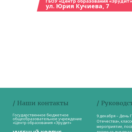
ГБОУ «Центр образования «Эрудит»
ул. Юрия Кучиева, 7
/ Наши контакты
/ Руководс
Государственное бюджетное
9 декабря – День 
общеобразовательное учреждение
Отечества», класс
«Центр образования «Эрудит»
мероприятие, пос
летию со дня пра