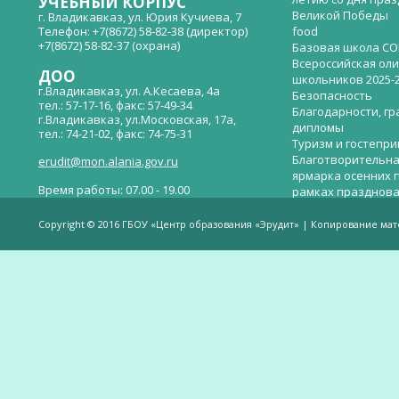
УЧЕБНЫЙ КОРПУС
Великой Победы
г. Владикавказ, ул. Юрия Кучиева, 7
Телефон: +7(8672) 58-82-38 (директор)
food
+7(8672) 58-82-37 (охрана)
Базовая школа СО
Всероссийская ол
ДОО
школьников 2025-
г.Владикавказ, ул. А.Кесаева, 4а
Безопасность
тел.: 57-17-16, факс: 57-49-34
Благодарности, гр
г.Владикавказ, ул.Московская, 17а,
дипломы
тел.: 74-21-02, факс: 74-75-31
Туризм и гостепр
Благотворительна
erudit@mon.alania.gov.ru
ярмарка осенних 
Время работы: 07.00 - 19.00
рамках празднова
Великой Победы
Телефон горячей линии по вопросам
В детском саду —
незаконных сборов денежных средств в
Copyright © 2016 ГБОУ «Центр образования «Эрудит» | Копирование ма
общеобразовательных организациях:
дверей.
(8672)53-80-02, e-mail:
onik-rso@yandex.ru
Вакантные места 
(перевода)
Валиева И.У.
Веденова Елена 
Весёлые старты
Вечер памяти, по
летию со дня пра
Великой Победы «
смерти нет». Алиб