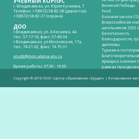
УЧЕБНЫЙ КОРПУС
Великой Победы
г. Владикавказ, ул. Юрия Кучиева, 7
Телефон: +7(8672) 58-82-38 (директор)
food
+7(8672) 58-82-37 (охрана)
Базовая школа СО
Всероссийская ол
ДОО
школьников 2025-
г.Владикавказ, ул. А.Кесаева, 4а
Безопасность
тел.: 57-17-16, факс: 57-49-34
Благодарности, гр
г.Владикавказ, ул.Московская, 17а,
дипломы
тел.: 74-21-02, факс: 74-75-31
Туризм и гостепр
Благотворительна
erudit@mon.alania.gov.ru
ярмарка осенних 
Время работы: 07.00 - 19.00
рамках празднова
Великой Победы
Телефон горячей линии по вопросам
В детском саду —
незаконных сборов денежных средств в
Copyright © 2016 ГБОУ «Центр образования «Эрудит» | Копирование ма
общеобразовательных организациях:
дверей.
(8672)53-80-02, e-mail:
onik-rso@yandex.ru
Вакантные места 
(перевода)
Валиева И.У.
Веденова Елена 
Весёлые старты
Вечер памяти, по
летию со дня пра
Великой Победы «
смерти нет». Алиб