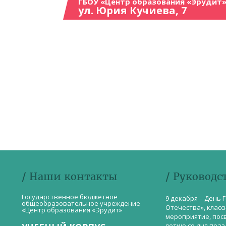
ГБОУ «Центр образования «Эрудит»
ул. Юрия Кучиева, 7
/ Наши контакты
/ Руководс
Государственное бюджетное
9 декабря – День 
общеобразовательное учреждение
Отечества», класс
«Центр образования «Эрудит»
мероприятие, пос
летию со дня пра